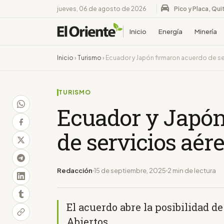
jueves, 06 de agosto de 2026
Pico y Placa, Qui
Inicio
Energía
Minería
Inicio
›
Turismo
›
Ecuador y Japón firmaron acuerdo de se
TURISMO
Ecuador y Japón
de servicios aér
Redacción
15 de septiembre, 2025
2 min de lectura
El acuerdo abre la posibilidad 
Abiertos