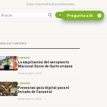
Caso Chevron
Podcasts
Historias
Pregunta a IA
Colombia
Suscribirse
Quiero Información
sobre el Caso
MÁS EN TURISMO
Chevron Ecuador
Listar destinos
turísticos de la
TURISMO
Amazonia Ecuatoriana
La ampliación del aeropuerto
Mariscal Sucre de Quito avanza
¿En que consiste la
tasa minera que rige en
13 de octubre, 2025
Ecuador?
TURISMO
Presentan guía digital para el
feriado de Carnaval
06 de febrero, 2026