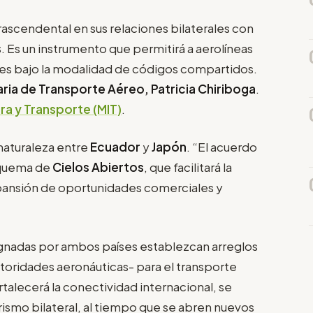
rascendental en sus relaciones bilaterales con
s
. Es un instrumento que permitirá a aerolíneas
es bajo la modalidad de códigos compartidos.
ria de Transporte Aéreo, Patricia Chiriboga
.
ra y Transporte (MIT)
.
 naturaleza entre
Ecuador
y
Japón
. “El acuerdo
esquema de
Cielos Abiertos
, que facilitará la
expansión de oportunidades comerciales y
ignadas por ambos países establezcan arreglos
utoridades aeronáuticas- para el transporte
rtalecerá la conectividad internacional, se
turismo bilateral, al tiempo que se abren nuevos