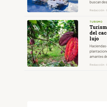
buscan des
Redacción · 
TURISMO
Turism
del ca
lujo
Haciendas 
plantacion
amantes de
Redacción · 