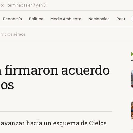
to:
terminadas en 7 y en 8
Economía
Política
Medio Ambiente
Nacionales
Perú
rvicios aéreos
 firmaron acuerdo
eos
de avanzar hacia un esquema de Cielos