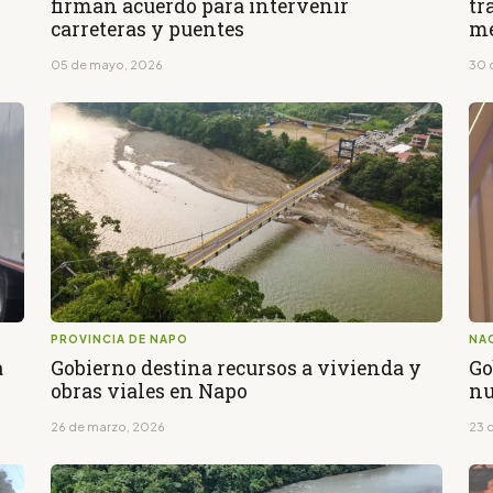
firman acuerdo para intervenir
tr
carreteras y puentes
me
05 de mayo, 2026
30 
PROVINCIA DE NAPO
NA
a
Gobierno destina recursos a vivienda y
Go
obras viales en Napo
nu
26 de marzo, 2026
23 