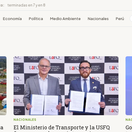
to:
terminadas en 7 y en 8
Economía
Política
Medio Ambiente
Nacionales
Perú
NACIONALES
NA
ra
El Ministerio de Transporte y la USFQ
Go