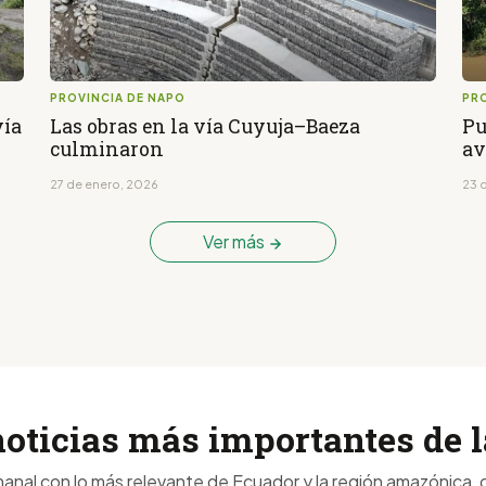
PROVINCIA DE NAPO
PR
vía
Las obras en la vía Cuyuja–Baeza
Pu
culminaron
av
27 de enero, 2026
23 
Ver más
noticias más importantes de
anal con lo más relevante de Ecuador y la región amazónica, d