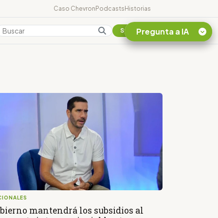
Caso Chevron
Podcasts
Historias
Pregunta a IA
Colombia
Suscribirse
Quiero Información
sobre el Caso
Chevron Ecuador
Listar destinos
turísticos de la
Amazonia Ecuatoriana
¿En que consiste la
tasa minera que rige en
Ecuador?
CIONALES
bierno mantendrá los subsidios al