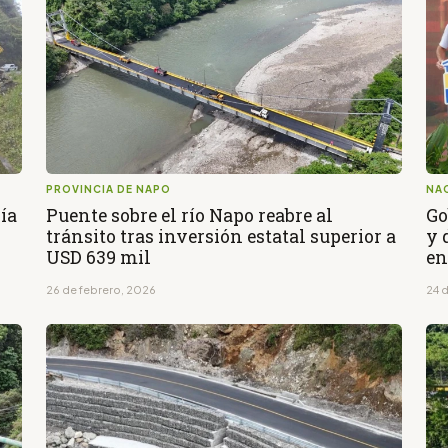
PROVINCIA DE NAPO
NA
ía
Puente sobre el río Napo reabre al
Go
tránsito tras inversión estatal superior a
y 
USD 639 mil
en
26 de febrero, 2026
24 