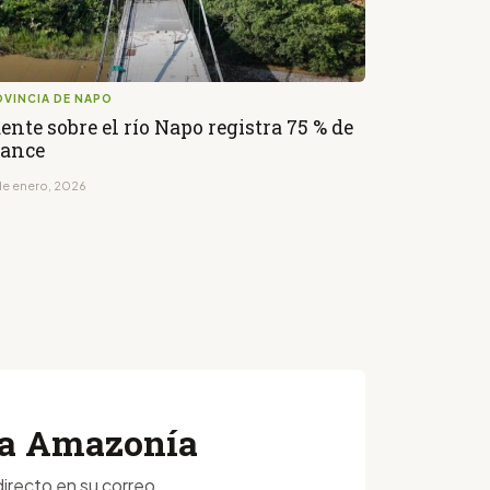
OVINCIA DE NAPO
ente sobre el río Napo registra 75 % de
ance
de enero, 2026
 la Amazonía
irecto en su correo.