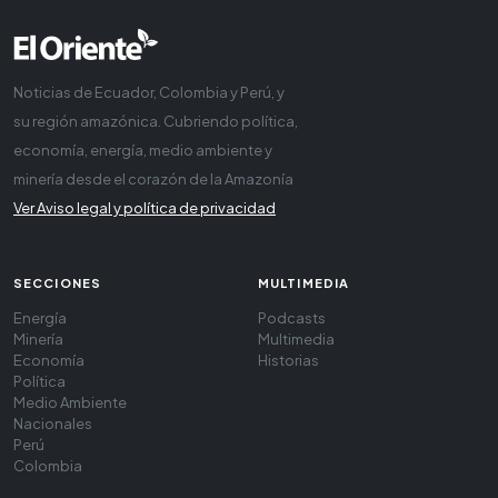
Noticias de Ecuador, Colombia y Perú, y
su región amazónica. Cubriendo política,
economía, energía, medio ambiente y
minería desde el corazón de la Amazonía
Ver Aviso legal y política de privacidad
SECCIONES
MULTIMEDIA
Energía
Podcasts
Minería
Multimedia
Economía
Historias
Política
Medio Ambiente
Nacionales
Perú
Colombia