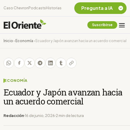
Pregunta a IA
Caso Chevron
Podcasts
Historias
Suscribirse
Quiero Información
sobre el Caso
Inicio
›
Economía
›
Ecuador y Japón avanzan hacia un acuerdo comercial
Chevron Ecuador
Listar destinos
turísticos de la
Amazonia Ecuatoriana
¿En que consiste la
tasa minera que rige en
ECONOMÍA
Ecuador?
Ecuador y Japón avanzan hacia
un acuerdo comercial
Redacción
16 de junio, 2026
2 min de lectura