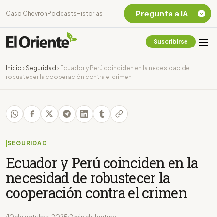
Pregunta a IA
Caso Chevron
Podcasts
Historias
Suscribirse
Quiero Información
sobre el Caso
Inicio
›
Seguridad
›
Ecuador y Perú coinciden en la necesidad de
Chevron Ecuador
robustecer la cooperación contra el crimen
Listar destinos
turísticos de la
Amazonia Ecuatoriana
¿En que consiste la
tasa minera que rige en
Ecuador?
SEGURIDAD
Ecuador y Perú coinciden en la
necesidad de robustecer la
cooperación contra el crimen
10 de octubre, 2025
2 min de lectura