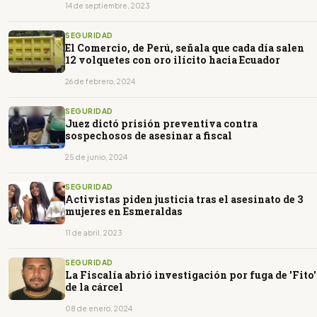
14 de septiembre, 2023
SEGURIDAD
El Comercio, de Perú, señala que cada día salen
12 volquetes con oro ilícito hacia Ecuador
26 de febrero, 2024
SEGURIDAD
Juez dictó prisión preventiva contra
sospechosos de asesinar a fiscal
25 de junio, 2024
SEGURIDAD
Activistas piden justicia tras el asesinato de 3
mujeres en Esmeraldas
11 de abril, 2023
SEGURIDAD
La Fiscalía abrió investigación por fuga de 'Fito'
de la cárcel
08 de enero, 2024