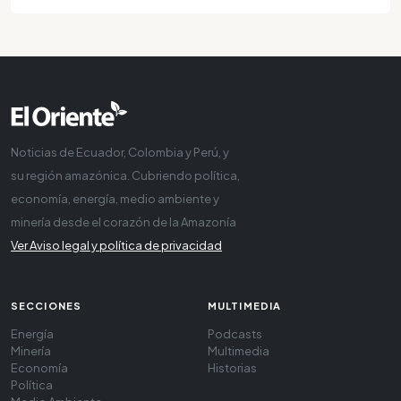
Noticias de Ecuador, Colombia y Perú, y
su región amazónica. Cubriendo política,
economía, energía, medio ambiente y
minería desde el corazón de la Amazonía
Ver Aviso legal y política de privacidad
SECCIONES
MULTIMEDIA
Energía
Podcasts
Minería
Multimedia
Economía
Historias
Política