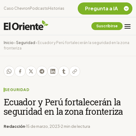
Pregunta a IA
Caso Chevron
Podcasts
Historias
Suscribirse
Quiero Información
sobre el Caso
Inicio
›
Seguridad
›
Ecuador y Perú fortalecerán la seguridad en la zona
Chevron Ecuador
fronteriza
Listar destinos
turísticos de la
Amazonia Ecuatoriana
¿En que consiste la
tasa minera que rige en
Ecuador?
SEGURIDAD
Ecuador y Perú fortalecerán la
seguridad en la zona fronteriza
Redacción
15 de marzo, 2023
2 min de lectura