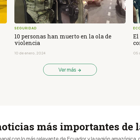
SEGURIDAD
EC
10 personas han muerto en la ola de
El
violencia
co
10 de enero, 2024
05 
Ver más
noticias más importantes de
anal con lo más relevante de Ecuador y la región amazónica, d