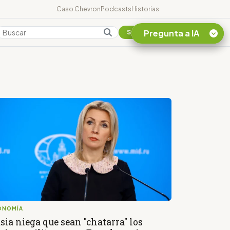
Caso Chevron
Podcasts
Historias
Pregunta a IA
Colombia
Suscribirse
Quiero Información
sobre el Caso
Chevron Ecuador
Listar destinos
turísticos de la
Amazonia Ecuatoriana
¿En que consiste la
tasa minera que rige en
Ecuador?
ONOMÍA
sia niega que sean "chatarra" los