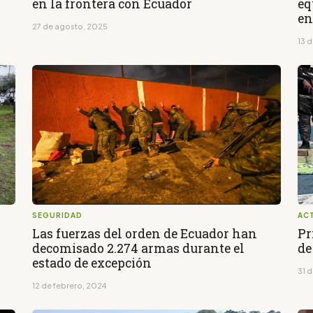
en la frontera con Ecuador
eq
en
27 de agosto, 2025
13 
SEGURIDAD
AC
Las fuerzas del orden de Ecuador han
Pr
decomisado 2.274 armas durante el
de
estado de excepción
31 
12 de febrero, 2024