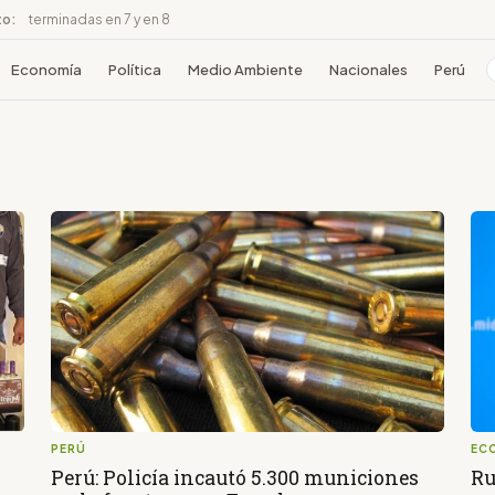
to:
terminadas en 7 y en 8
Economía
Política
Medio Ambiente
Nacionales
Perú
PERÚ
EC
Perú: Policía incautó 5.300 municiones
Ru