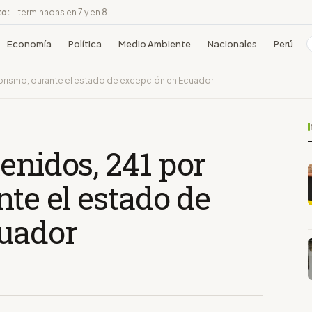
to:
terminadas en 7 y en 8
Economía
Política
Medio Ambiente
Nacionales
Perú
rorismo, durante el estado de excepción en Ecuador
enidos, 241 por
nte el estado de
uador