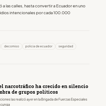
 a las calles, hasta convertir a Ecuador en uno
cidios intencionales por cada 100.000
decomiso
policia de ecuador
seguridad
el narcotráfico ha crecido en silencio
mbra de grupos políticos
ciones las realizó ayer en la Brigada de Fuerzas Especiales
acunga