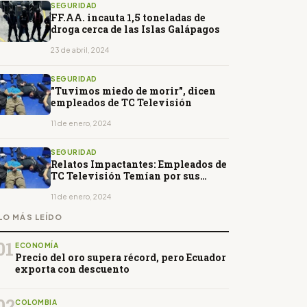
SEGURIDAD
FF.AA. incauta 1,5 toneladas de
droga cerca de las Islas Galápagos
23 de abril, 2024
SEGURIDAD
"Tuvimos miedo de morir", dicen
empleados de TC Televisión
11 de enero, 2024
SEGURIDAD
Relatos Impactantes: Empleados de
TC Televisión Temían por sus
Vidas
11 de enero, 2024
LO MÁS LEÍDO
01
ECONOMÍA
Precio del oro supera récord, pero Ecuador
exporta con descuento
02
COLOMBIA