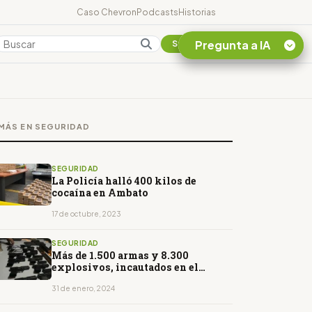
Caso Chevron
Podcasts
Historias
Pregunta a IA
Colombia
Suscribirse
Quiero Información
sobre el Caso
MÁS EN SEGURIDAD
Chevron Ecuador
Listar destinos
turísticos de la
SEGURIDAD
Amazonia Ecuatoriana
La Policía halló 400 kilos de
cocaína en Ambato
¿En que consiste la
tasa minera que rige en
17 de octubre, 2023
Ecuador?
SEGURIDAD
Más de 1.500 armas y 8.300
explosivos, incautados en el
estado de excepción
31 de enero, 2024