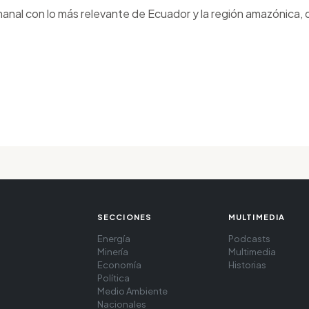
anal con lo más relevante de Ecuador y la región amazónica, d
SECCIONES
MULTIMEDIA
Energía
Podcasts
Minería
Multimedia
Economía
Historias
Política
Medio Ambiente
Nacionales