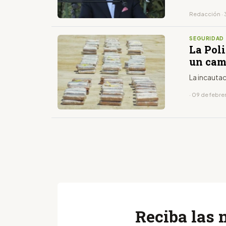
Redacción · 
SEGURIDAD
La Poli
un cam
La incautac
· 09 de febre
Reciba las 