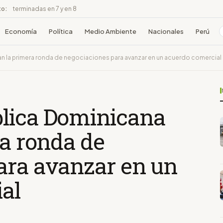
to:
terminadas en 7 y en 8
Economía
Política
Medio Ambiente
Nacionales
Perú
an la primera ronda de negociaciones para avanzar en un acuerdo comercial
lica Dominicana
ra ronda de
ara avanzar en un
al