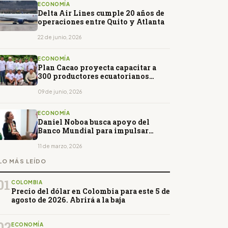
ECONOMÍA
Delta Air Lines cumple 20 años de
operaciones entre Quito y Atlanta
22 de junio, 2026
ECONOMÍA
Plan Cacao proyecta capacitar a
300 productores ecuatorianos
durante 2026
09 de junio, 2026
ECONOMÍA
Daniel Noboa busca apoyo del
Banco Mundial para impulsar
proyectos estratégicos en Ecuador
11 de marzo, 2026
LO MÁS LEÍDO
01
COLOMBIA
Precio del dólar en Colombia para este 5 de
agosto de 2026. Abrirá a la baja
02
ECONOMÍA