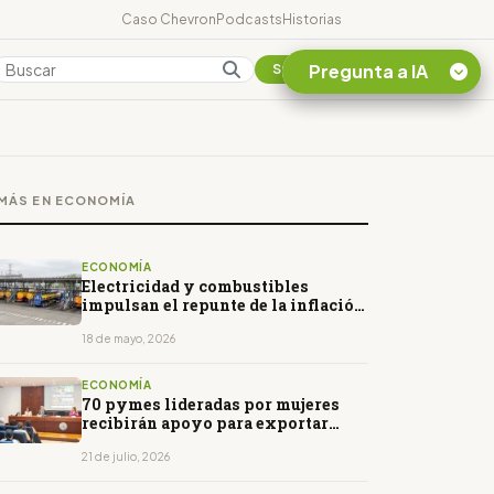
Caso Chevron
Podcasts
Historias
Pregunta a IA
Colombia
Suscribirse
Quiero Información
sobre el Caso
MÁS EN ECONOMÍA
Chevron Ecuador
Listar destinos
turísticos de la
ECONOMÍA
Amazonia Ecuatoriana
Electricidad y combustibles
impulsan el repunte de la inflación
¿En que consiste la
en Ecuador
tasa minera que rige en
18 de mayo, 2026
Ecuador?
ECONOMÍA
70 pymes lideradas por mujeres
recibirán apoyo para exportar
desde Ecuador a Canadá
21 de julio, 2026