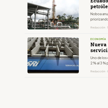
Ecuado
petróle
Noboa anunc
priorizando
Redacción · 1
ECONOMÍA
Nueva 
servici
Uno de los 
2 % al 3 % 
Redacción · 