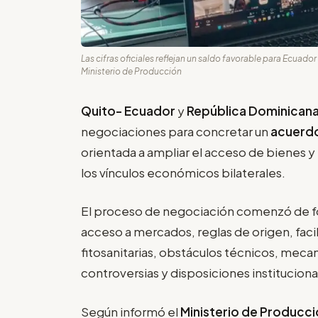
Las cifras oficiales reflejan un saldo favorable para Ecuado
Ministerio de Producción
Quito- Ecuador
y
República Dominican
negociaciones para concretar un
acuerd
orientada a ampliar el acceso de bienes 
los vínculos económicos bilaterales.
El proceso de negociación comenzó de f
acceso a mercados, reglas de origen, faci
fitosanitarias, obstáculos técnicos, mec
controversias y disposiciones instituciona
Según informó el
Ministerio de Producci