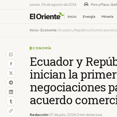
jueves, 06 de agosto de 2026
Pico y Placa, Qui
Inicio
Energía
Minería
Inicio
›
Economía
›
Ecuador y República Dominicana inici
ECONOMÍA
Ecuador y Repúb
inician la prime
negociaciones p
acuerdo comerci
Redacción
07 de julio, 2026
2 min de lectura