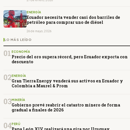
ENERGÍA
Ecuador necesita vender casi dos barriles de
petróleo para comprar uno de diésel
26 de mayo, 2026
LO MÁS LEÍDO
01
ECONOMÍA
Precio del oro supera récord, pero Ecuador exporta con
descuento
02
ENERGÍA
Gran Tierra Energy venderá sus activos en Ecuador y
Colombia a Maurel & Prom
03
MINERÍA
Gobierno prevé reabrir el catastro minero de forma
gradual a finales de 2026
04
PERÚ
Papa León XIV realizará una gira por Uruguay,