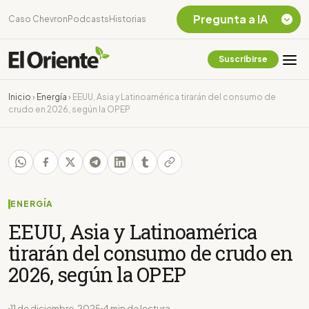
Pregunta a IA
Caso Chevron
Podcasts
Historias
Suscribirse
Quiero Información
sobre el Caso
Inicio
›
Energía
›
EEUU, Asia y Latinoamérica tirarán del consumo de
Chevron Ecuador
crudo en 2026, según la OPEP
Listar destinos
turísticos de la
Amazonia Ecuatoriana
¿En que consiste la
tasa minera que rige en
Ecuador?
ENERGÍA
EEUU, Asia y Latinoamérica
tirarán del consumo de crudo en
2026, según la OPEP
11 de diciembre, 2025
4 min de lectura