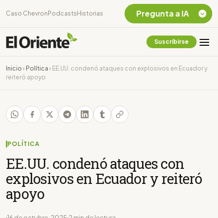
Pregunta a IA
Caso Chevron
Podcasts
Historias
Suscribirse
Quiero Información
sobre el Caso
Inicio
›
Política
›
EE.UU. condenó ataques con explosivos en Ecuador y
Chevron Ecuador
reiteró apoyo
Listar destinos
turísticos de la
Amazonia Ecuatoriana
¿En que consiste la
tasa minera que rige en
Ecuador?
POLÍTICA
EE.UU. condenó ataques con
explosivos en Ecuador y reiteró
apoyo
16 de octubre, 2025
2 min de lectura