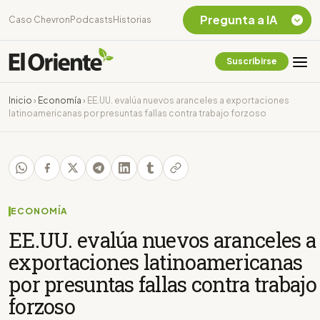
Pregunta a IA
Caso Chevron
Podcasts
Historias
Suscribirse
Quiero Información
sobre el Caso
Inicio
›
Economía
›
EE.UU. evalúa nuevos aranceles a exportaciones
Chevron Ecuador
latinoamericanas por presuntas fallas contra trabajo forzoso
Listar destinos
turísticos de la
Amazonia Ecuatoriana
¿En que consiste la
tasa minera que rige en
Ecuador?
ECONOMÍA
EE.UU. evalúa nuevos aranceles a
exportaciones latinoamericanas
por presuntas fallas contra trabajo
forzoso