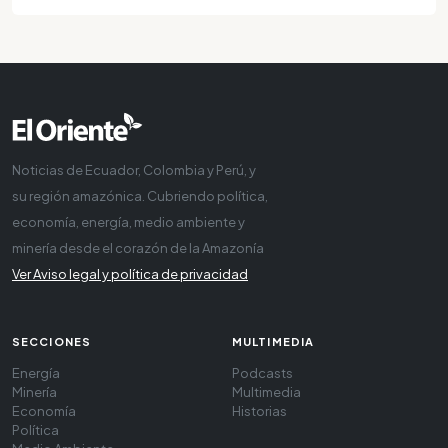
Noticias de Ecuador, Colombia y Perú, y
su región amazónica. Cubriendo política,
economía, energía, medio ambiente y
minería desde el corazón de la Amazonía
Ver Aviso legal y política de privacidad
SECCIONES
MULTIMEDIA
Energía
Podcasts
Minería
Multimedia
Economía
Historias
Política