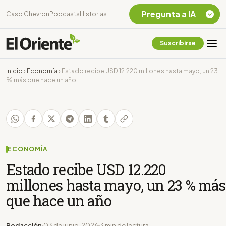
Pregunta a IA
Caso Chevron
Podcasts
Historias
Suscribirse
Quiero Información
sobre el Caso
Inicio
›
Economía
›
Estado recibe USD 12.220 millones hasta mayo, un 23
Chevron Ecuador
% más que hace un año
Listar destinos
turísticos de la
Amazonia Ecuatoriana
¿En que consiste la
tasa minera que rige en
Ecuador?
ECONOMÍA
Estado recibe USD 12.220
millones hasta mayo, un 23 % más
que hace un año
Redacción
03 de junio, 2026
3 min de lectura