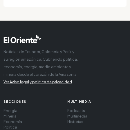
Noticias de Ecuador, Colombia y Perú, y
su región amazónica. Cubriendo política,
economía, energía, medio ambiente y
minería desde el corazón de la Amazonía
Ver Aviso legal y política de privacidad
SECCIONES
MULTIMEDIA
Energía
Podcasts
Minería
Multimedia
Economía
Historias
Política