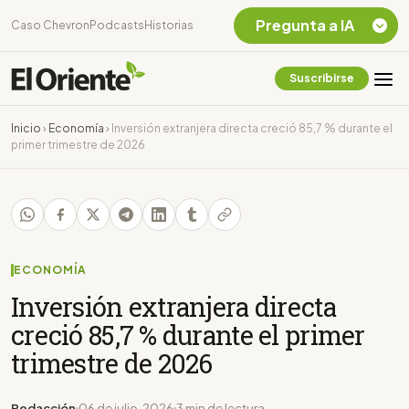
Pregunta a IA
Caso Chevron
Podcasts
Historias
Suscribirse
Quiero Información
sobre el Caso
Inicio
›
Economía
›
Inversión extranjera directa creció 85,7 % durante el
Chevron Ecuador
primer trimestre de 2026
Listar destinos
turísticos de la
Amazonia Ecuatoriana
¿En que consiste la
tasa minera que rige en
Ecuador?
ECONOMÍA
Inversión extranjera directa
creció 85,7 % durante el primer
trimestre de 2026
Redacción
06 de julio, 2026
3 min de lectura