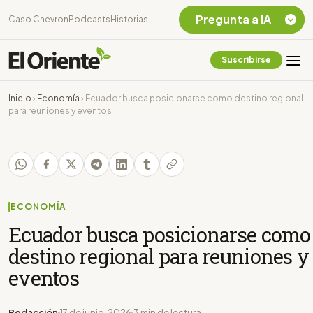
Pregunta a IA
Caso Chevron
Podcasts
Historias
Suscribirse
Quiero Información
sobre el Caso
Inicio
›
Economía
›
Ecuador busca posicionarse como destino regional
Chevron Ecuador
para reuniones y eventos
Listar destinos
turísticos de la
Amazonia Ecuatoriana
¿En que consiste la
tasa minera que rige en
Ecuador?
ECONOMÍA
Ecuador busca posicionarse como
destino regional para reuniones y
eventos
Redacción
17 de junio, 2026
3 min de lectura