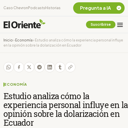
Pregunta a IA
Caso Chevron
Podcasts
Historias
Suscribirse
Quiero Información
sobre el Caso
Inicio
›
Economía
›
Estudio analiza cómo la experiencia personal influye
Chevron Ecuador
en la opinión sobre la dolarización en Ecuador
Listar destinos
turísticos de la
Amazonia Ecuatoriana
¿En que consiste la
tasa minera que rige en
Ecuador?
ECONOMÍA
Estudio analiza cómo la
experiencia personal influye en la
opinión sobre la dolarización en
Ecuador