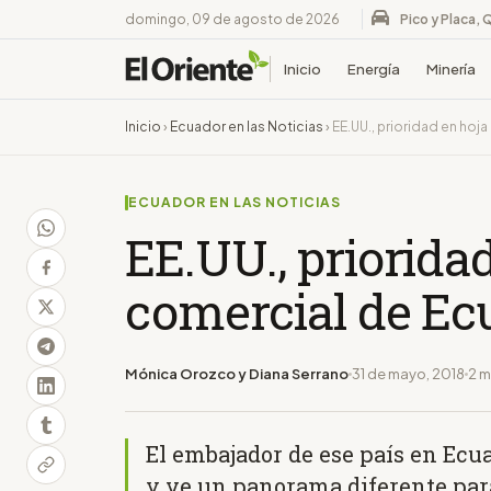
domingo, 09 de agosto de 2026
Pico y Placa, 
Inicio
Energía
Minería
Inicio
›
Ecuador en las Noticias
›
EE.UU., prioridad en hoj
ECUADOR EN LAS NOTICIAS
EE.UU., prioridad
comercial de Ec
Mónica Orozco y Diana Serrano
31 de mayo, 2018
2 m
El embajador de ese país en Ecu
y ve un panorama diferente para