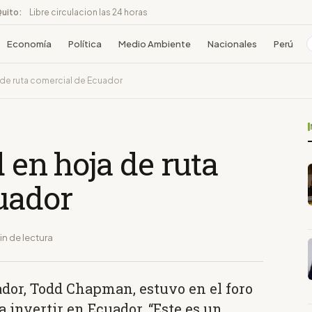
Quito:
Libre circulacion las 24 horas
Economía
Política
Medio Ambiente
Nacionales
Perú
a de ruta comercial de Ecuador
 en hoja de ruta
uador
in de lectura
ador, Todd Chapman, estuvo en el foro
 invertir en Ecuador. “Este es un