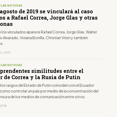
 LAS NOTICIAS
 agosto de 2019 se vinculará al caso
s a Rafael Correa, Jorge Glas y otras
sonas
 de los vinculados aparece Rafael Correa, Jorge Glas, Walter
io Alvarado, Viviana Bonilla, Christian Viteri y también
s.
to, 2019
 LAS NOTICIAS
prendentes similitudes entre el
 de Correa y la Rusia de Putin
los rasgos del Estado de Putin coinciden con el Ecuador
 como controlar un país por medio de la concentración del
censura de los medios de comunicación entre otros.
 2018