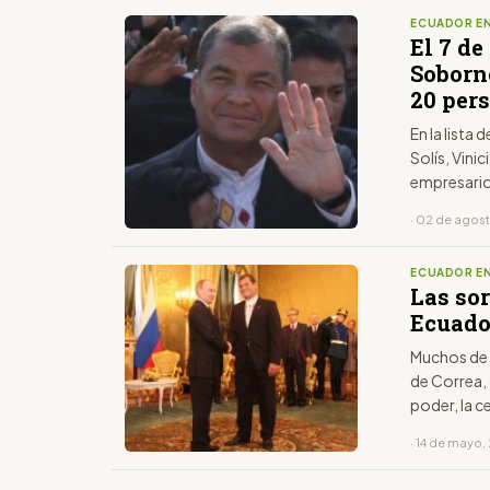
ECUADOR EN
El 7 de
Soborno
20 per
En la lista
Solís, Vinic
empresario
· 02 de agos
ECUADOR EN
Las sor
Ecuador
Muchos de 
de Correa,
poder, la 
· 14 de mayo,