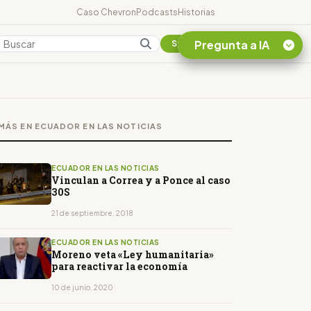
Caso Chevron
Podcasts
Historias
Pregunta a IA
Colombia
Suscribirse
Quiero Información
sobre el Caso
MÁS EN ECUADOR EN LAS NOTICIAS
Chevron Ecuador
Listar destinos
turísticos de la
ECUADOR EN LAS NOTICIAS
Amazonia Ecuatoriana
Vinculan a Correa y a Ponce al caso
30S
¿En que consiste la
tasa minera que rige en
21 de septiembre, 2018
Ecuador?
ECUADOR EN LAS NOTICIAS
Moreno veta «Ley humanitaria»
para reactivar la economía
10 de junio, 2020