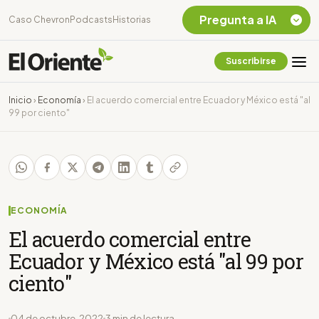
Pregunta a IA
Caso Chevron
Podcasts
Historias
Suscribirse
Quiero Información
sobre el Caso
Inicio
›
Economía
›
El acuerdo comercial entre Ecuador y México está "al
Chevron Ecuador
99 por ciento"
Listar destinos
turísticos de la
Amazonia Ecuatoriana
¿En que consiste la
tasa minera que rige en
Ecuador?
ECONOMÍA
El acuerdo comercial entre
Ecuador y México está "al 99 por
ciento"
04 de octubre, 2022
3 min de lectura