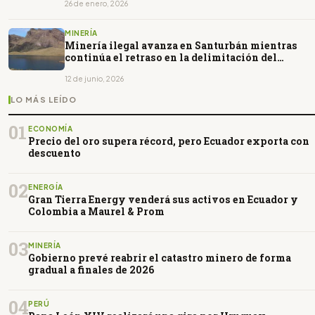
26 de enero, 2026
MINERÍA
Minería ilegal avanza en Santurbán mientras
continúa el retraso en la delimitación del
páramo
12 de junio, 2026
LO MÁS LEÍDO
01
ECONOMÍA
Precio del oro supera récord, pero Ecuador exporta con
descuento
02
ENERGÍA
Gran Tierra Energy venderá sus activos en Ecuador y
Colombia a Maurel & Prom
03
MINERÍA
Gobierno prevé reabrir el catastro minero de forma
gradual a finales de 2026
04
PERÚ