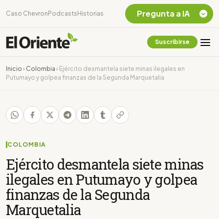
Pregunta a IA
Caso Chevron
Podcasts
Historias
Suscribirse
Quiero Información
sobre el Caso
Inicio
›
Colombia
›
Ejército desmantela siete minas ilegales en
Chevron Ecuador
Putumayo y golpea finanzas de la Segunda Marquetalia
Listar destinos
turísticos de la
Amazonia Ecuatoriana
¿En que consiste la
tasa minera que rige en
Ecuador?
COLOMBIA
Ejército desmantela siete minas
ilegales en Putumayo y golpea
finanzas de la Segunda
Marquetalia