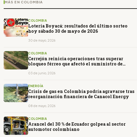
MÁS EN COLOMBIA
COLOMBIA
Lotería Boyacá: resultados del último sorteo
hoy sábado 30 de mayo de 2026
30 de mayo, 2026
COLOMBIA
Cerrejón reinicia operaciones tras superar
bloqueo férreo que afectó el suministro de
insumosv
03 de junio, 2026
ENERGÍA
Crisis de gas en Colombia podría agravarse tras
reorganización financiera de Canacol Energy
08 de mayo, 2026
COLOMBIA
Arancel del 30 % de Ecuador golpea al sector
automotor colombiano