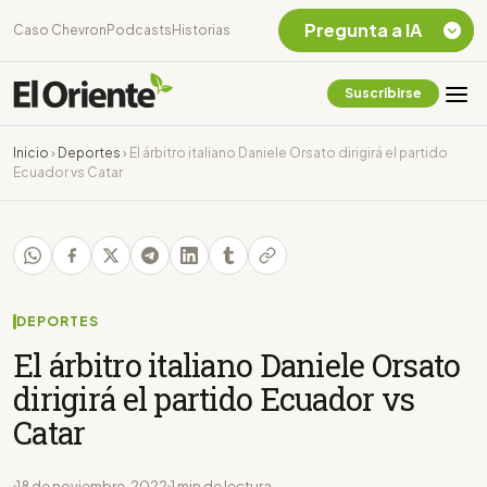
Pregunta a IA
Caso Chevron
Podcasts
Historias
Suscribirse
Quiero Información
sobre el Caso
Inicio
›
Deportes
›
El árbitro italiano Daniele Orsato dirigirá el partido
Chevron Ecuador
Ecuador vs Catar
Listar destinos
turísticos de la
Amazonia Ecuatoriana
¿En que consiste la
tasa minera que rige en
Ecuador?
DEPORTES
El árbitro italiano Daniele Orsato
dirigirá el partido Ecuador vs
Catar
18 de noviembre, 2022
1 min de lectura