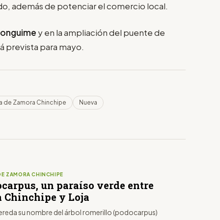
odo, además de potenciar el comercio local.
onguime
y en la ampliación del puente de
tá prevista para mayo.
ia de Zamora Chinchipe
Nueva
DE ZAMORA CHINCHIPE
ocarpus, un paraíso verde entre
 Chinchipe y Loja
hereda su nombre del árbol romerillo (podocarpus)