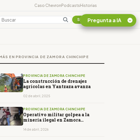
Caso Chevron
Podcasts
Historias
Pregunta a IA
Colombia
Suscribirse
Quiero Información
sobre el Caso
MÁS EN PROVINCIA DE ZAMORA CHINCHIPE
Chevron Ecuador
Listar destinos
turísticos de la
PROVINCIA DE ZAMORA CHINCHIPE
Amazonia Ecuatoriana
La construcción de drenajes
agrícolas en Yantzaza avanza
¿En que consiste la
tasa minera que rige en
02 de abril, 2025
Ecuador?
PROVINCIA DE ZAMORA CHINCHIPE
Operativo militar golpea a la
minería ilegal en Zamora
Chinchipe
14 de abril, 2026