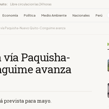
Quito:
Libre circulacion las 24 horas
Economía
Política
Medio Ambiente
Nacionales
Perú
 la vía Paquisha-Nuevo Quito-Conguime avanza
a vía Paquisha-
nguime avanza
á prevista para mayo.