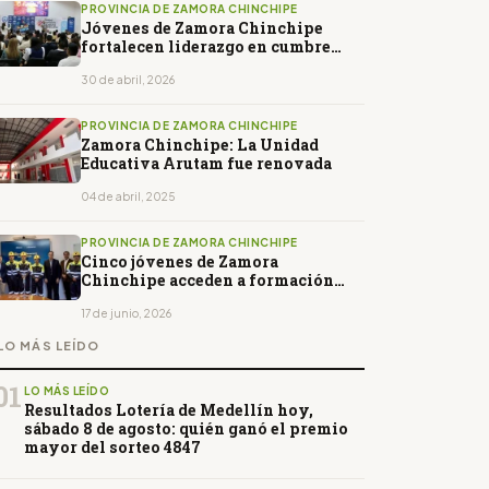
PROVINCIA DE ZAMORA CHINCHIPE
Jóvenes de Zamora Chinchipe
fortalecen liderazgo en cumbre
internacional y proyectan su
impacto en la Amazonía
30 de abril, 2026
PROVINCIA DE ZAMORA CHINCHIPE
Zamora Chinchipe: La Unidad
Educativa Arutam fue renovada
04 de abril, 2025
PROVINCIA DE ZAMORA CHINCHIPE
Cinco jóvenes de Zamora
Chinchipe acceden a formación
minera en Perú
17 de junio, 2026
LO MÁS LEÍDO
01
LO MÁS LEÍDO
Resultados Lotería de Medellín hoy,
sábado 8 de agosto: quién ganó el premio
mayor del sorteo 4847