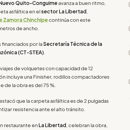
-Nuevo Quito-Conguime
avanza a buen ritmo,
ta asfáltica en el
sector La Libertad
,
e Zamora Chinchipe
continúa con este
 metros de ancho.
 financiados por la
Secretaría Técnica de la
mazónica (CT-STEA)
.
1 viajes de volquetes con capacidad de 12
ón incluye una Finisher, rodillos compactadores
e de la obra es del 75 %.
destacó que la carpeta asfáltica es de 2 pulgadas
zar resistencia ante el alto tránsito.
un restaurante en
La Libertad
, celebran la obra,