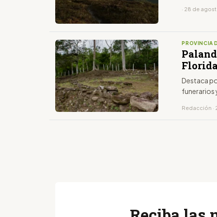
· 28 de agos
PROVINCIA 
Palanda
Florid
Destaca por
funerarios
Redacción · 2
Reciba las 