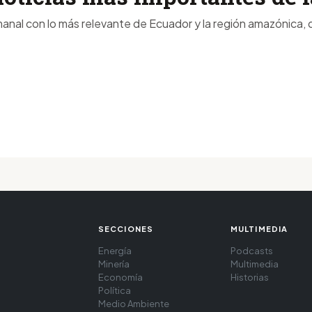
anal con lo más relevante de Ecuador y la región amazónica, d
SECCIONES
MULTIMEDIA
Energía
Podcasts
Minería
Multimedia
Economía
Historias
Política
Medio Ambiente