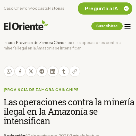
Pregunta a IA
Caso Chevron
Podcasts
Historias
Suscribirse
Quiero Información
sobre el Caso
Inicio
›
Provincia de Zamora Chinchipe
›
Las operaciones contra la
Chevron Ecuador
minería ilegal en la Amazonía se intensifican
Listar destinos
turísticos de la
Amazonia Ecuatoriana
¿En que consiste la
tasa minera que rige en
Ecuador?
PROVINCIA DE ZAMORA CHINCHIPE
Las operaciones contra la minería
ilegal en la Amazonía se
intensifican
Redacción
10 de noviembre, 2025
2 min de lectura