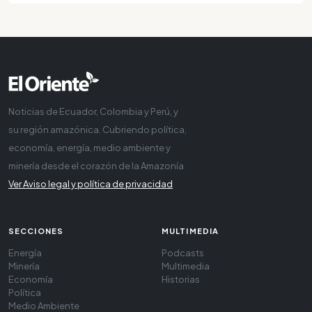
Noticias de Ecuador, Colombia y Perú, y
su región amazónica. Cubriendo política,
economía, energía, medio ambiente y
minería desde el corazón de la Amazonía
Ver Aviso legal y política de privacidad
SECCIONES
MULTIMEDIA
Energía
Podcasts
Minería
Multimedia
Economía
Historias
Política
Medio Ambiente