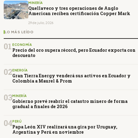
MINERÍA
Quellaveco y tres operaciones de Anglo
American reciben certificación Copper Mark
29 de julio, 2026
LO MÁS LEÍDO
01
ECONOMÍA
Precio del oro supera récord, pero Ecuador exporta con
descuento
02
ENERGÍA
Gran Tierra Energy venderá sus activos en Ecuador y
Colombia a Maurel & Prom
03
MINERÍA
Gobierno prevé reabrir el catastro minero de forma
gradual a finales de 2026
04
PERÚ
Papa León XIV realizará una gira por Uruguay,
Argentina y Perú en noviembre