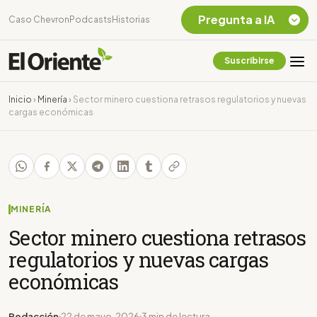
Pregunta a IA
Caso Chevron
Podcasts
Historias
Suscribirse
Quiero Información
sobre el Caso
Inicio
›
Minería
›
Sector minero cuestiona retrasos regulatorios y nuevas
Chevron Ecuador
cargas económicas
Listar destinos
turísticos de la
Amazonia Ecuatoriana
¿En que consiste la
tasa minera que rige en
Ecuador?
MINERÍA
Sector minero cuestiona retrasos
regulatorios y nuevas cargas
económicas
Redacción
22 de mayo, 2026
3 min de lectura