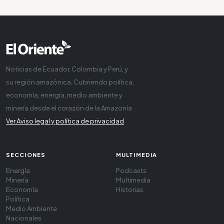
Noticias de Ecuador, Colombia y Perú, y
su región amazónica. Cubriendo política,
economía, energía, medio ambiente y
minería desde el corazón de la Amazonía
Ver Aviso legal y política de privacidad
SECCIONES
MULTIMEDIA
Energía
Podcasts
Minería
Multimedia
Economía
Historias
Política
Medio Ambiente
Nacionales