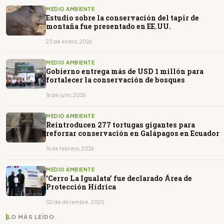
MEDIO AMBIENTE
Estudio sobre la conservación del tapir de
montaña fue presentado en EE.UU.
23 de enero, 2026
MEDIO AMBIENTE
Gobierno entrega más de USD 1 millón para
fortalecer la conservación de bosques
16 de julio, 2026
MEDIO AMBIENTE
Reintroducen 277 tortugas gigantes para
reforzar conservación en Galápagos en Ecuador
16 de febrero, 2026
MEDIO AMBIENTE
‘Cerro La Igualata’ fue declarado Área de
Protección Hídrica
02 de diciembre, 2025
LO MÁS LEÍDO