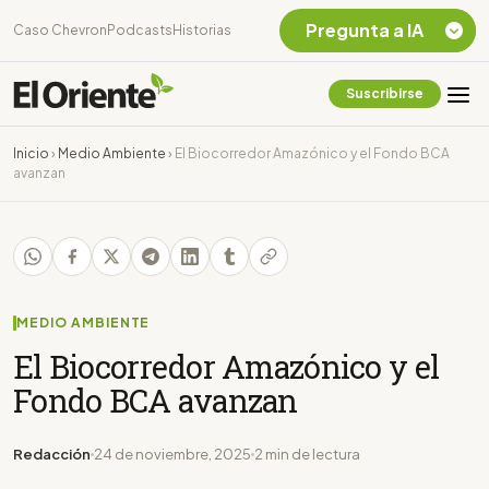
Pregunta a IA
Caso Chevron
Podcasts
Historias
Suscribirse
Quiero Información
sobre el Caso
Inicio
›
Medio Ambiente
›
El Biocorredor Amazónico y el Fondo BCA
Chevron Ecuador
avanzan
Listar destinos
turísticos de la
Amazonia Ecuatoriana
¿En que consiste la
tasa minera que rige en
Ecuador?
MEDIO AMBIENTE
El Biocorredor Amazónico y el
Fondo BCA avanzan
Redacción
24 de noviembre, 2025
2 min de lectura