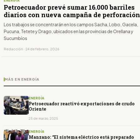
ENERGÍA
Petroecuador prevé sumar 16.000 barriles
diarios con nueva campaña de perforación
Los trabajos se concentrarán en los campos Sacha, Lobo, Gacela,
Pucuna, Tetete y Drago, ubicados en las provincias de Orellana y
Sucumbíos
Redacción · 24 de febrero, 2026
MÁS EN ENERGÍA
ENERGÍA
Petroecuador reactivó exportaciones de crudo
Oriente
25 de marzo, 2025
ENERGÍA
Manzano: “El sistema eléctrico está preparado