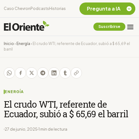
Pregunta a IA
Caso Chevron
Podcasts
Historias
Suscribirse
Quiero Información
sobre el Caso
Inicio
›
Energía
›
El crudo WTI, referente de Ecuador, subió a $ 65,69 el
Chevron Ecuador
barril
Listar destinos
turísticos de la
Amazonia Ecuatoriana
¿En que consiste la
tasa minera que rige en
Ecuador?
ENERGÍA
El crudo WTI, referente de
Ecuador, subió a $ 65,69 el barril
27 de junio, 2025
1 min de lectura