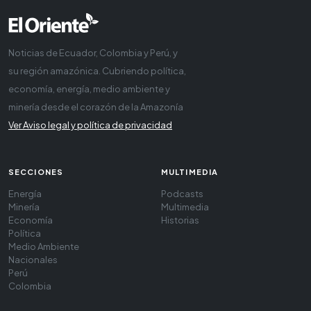
Noticias de Ecuador, Colombia y Perú, y
su región amazónica. Cubriendo política,
economía, energía, medio ambiente y
minería desde el corazón de la Amazonía
Ver Aviso legal y política de privacidad
SECCIONES
MULTIMEDIA
Energía
Podcasts
Minería
Multimedia
Economía
Historias
Política
Medio Ambiente
Nacionales
Perú
Colombia