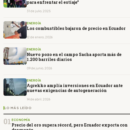
para enfrentar el estiaje”
31 de julio, 2025
ENERGÍA
Los combustibles bajaron de precio en Ecuador
12 de enero, 2026
ENERGÍA
Nuevo pozo en el campo Sacha aporta más de
1.200 barriles diarios
09 de junio, 2026
ENERGÍA
Agrekko amplía inversiones en Ecuador ante
nuevas exigencias de autogeneración
14 de abril, 2026
LO MÁS LEÍDO
01
ECONOMÍA
Precio del oro supera récord, pero Ecuador exporta con
descuento