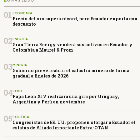
LO MÁS LEÍDO
01
ECONOMÍA
Precio del oro supera récord, pero Ecuador exporta con
descuento
02
ENERGÍA
Gran Tierra Energy venderá sus activos en Ecuador y
Colombia a Maurel & Prom
03
MINERÍA
Gobierno prevé reabrir el catastro minero de forma
gradual a finales de 2026
04
PERÚ
Papa León XIV realizará una gira por Uruguay,
Argentina y Perú en noviembre
05
POLÍTICA
Congresistas de EE. UU. proponen otorgar a Ecuador el
estatus de Aliado Importante Extra-OTAN