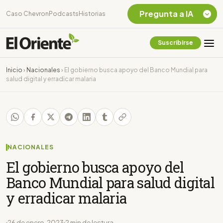
Pregunta a IA
Caso Chevron
Podcasts
Historias
Suscribirse
Quiero Información
sobre el Caso
Inicio
›
Nacionales
›
El gobierno busca apoyo del Banco Mundial para
Chevron Ecuador
salud digital y erradicar malaria
Listar destinos
turísticos de la
Amazonia Ecuatoriana
¿En que consiste la
tasa minera que rige en
Ecuador?
NACIONALES
El gobierno busca apoyo del
Banco Mundial para salud digital
y erradicar malaria
26 de enero, 2023
2 min de lectura