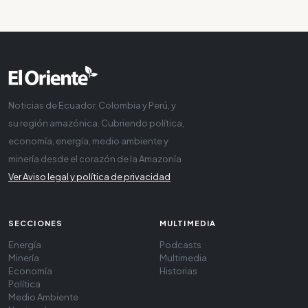
Noticias de Ecuador, Colombia y Perú, y
su región amazónica. Cubriendo política,
economía, energía, medio ambiente y
minería desde el corazón de la Amazonía
Ver Aviso legal y política de privacidad
SECCIONES
MULTIMEDIA
Energía
Podcasts
Minería
Multimedia
Economía
Historias
Política
Medio Ambiente