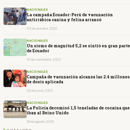
NACIONALES
La campaña Ecuador-Perú de vacunación
antirrábica canina y felina arrancó
03 de octubre, 2022
NACIONALES
Un sismo de magnitud 5,2 se sintió en gran parte
de Ecuador
07 de noviembre, 2023
NACIONALES
Campaña de vacunación alcanza las 2.4 millones
de dosis aplicada
02 de junio, 2023
NACIONALES
La Policía decomisó 1,5 toneladas de cocaína que
iban al Reino Unido
18 de agosto, 2025