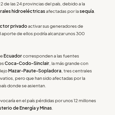
de las 24 provincias del país, debido a la
rales hidroeléctricas
afectadas por la
sequía
.
ctor privado
activar sus generadores de
 el aporte de ellos podría alcanzar unos 300
de
Ecuador
corresponden a las fuentes
es
Coca-Codo-Sinclair
, la más grande con
lejo
Mazar-Paute-Sopladora
, tres centrales
atios, pero que han sido afectadas por la
país donde se asientan.
ocaría en el país pérdidas por unos 12 millones
sterio de Energía y Minas
.