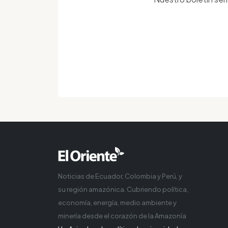
Noticias de Ecuador, Colombia y Perú, y
su región amazónica. Cubriendo política,
economía, energía, medio ambiente y
minería desde el corazón de la Amazonía