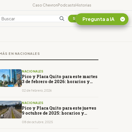
Caso Chevron
Podcasts
Historias
Pregunta a IA
Colombia
Suscribirse
Quiero Información
sobre el Caso
MÁS EN NACIONALES
Chevron Ecuador
Listar destinos
turísticos de la
NACIONALES
Amazonia Ecuatoriana
Pico y Placa Quito para este martes
3 de febrero de 2026: horarios y
¿En que consiste la
restricciones
tasa minera que rige en
02 de febrero, 2026
Ecuador?
NACIONALES
Pico y Placa Quito para este jueves
9 octubre de 2025: horarios y
restricciones
08 de octubre, 2025