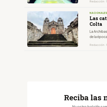
Redacción · 
NACIONALE
Las cat
Colta
La Archibas
de la época
Redacción · 
Reciba las 
Nuestro boletín sem