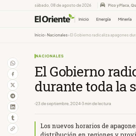
sábado, 08 de agosto de 2026
Pico y Placa, Qu
Inicio
Energía
Minería
Inicio
›
Nacionales
›
El Gobierno radicaliza apagones du
NACIONALES
El Gobierno radi
durante toda la
23 de septiembre, 2024
3 min de lectura
Los nuevos horarios de apagones
distribución en regiones y prov