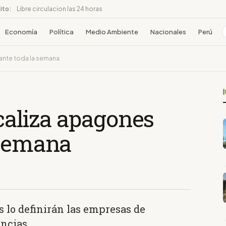
ito:
Libre circulacion las 24 horas
Economía
Política
Medio Ambiente
Nacionales
Perú
rante toda la semana
caliza apagones
 semana
 lo definirán las empresas de
incias