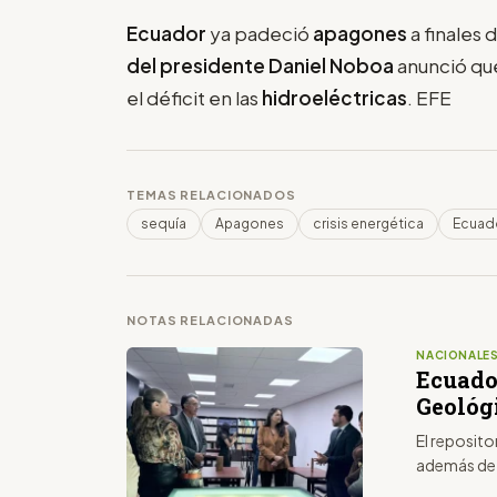
Ecuador
ya padeció
apagones
a finales
del presidente Daniel Noboa
anunció que
el déficit en las
hidroeléctricas
. EFE
TEMAS RELACIONADOS
sequía
Apagones
crisis energética
Ecuad
NOTAS RELACIONADAS
NACIONALE
Ecuado
Geológ
El reposito
además de 