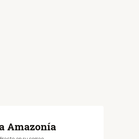
 la Amazonía
irecto en su correo.