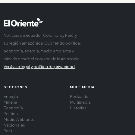
Noticias de Ecuador, Colombia y Perú, y
su región amazónica. Cubriendo política,
economía, energía, medio ambiente y
minería desde el corazón de la Amazonía
Ver Aviso legal y política de privacidad
SECCIONES
MULTIMEDIA
Energía
Podcasts
Minería
Multimedia
Economía
Historias
Política
Medio Ambiente
Nacionales
Perú