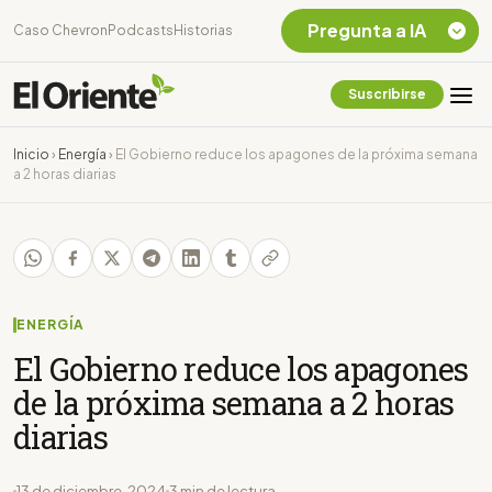
Pregunta a IA
Caso Chevron
Podcasts
Historias
Suscribirse
Quiero Información
sobre el Caso
Inicio
›
Energía
›
El Gobierno reduce los apagones de la próxima semana
Chevron Ecuador
a 2 horas diarias
Listar destinos
turísticos de la
Amazonia Ecuatoriana
¿En que consiste la
tasa minera que rige en
Ecuador?
ENERGÍA
El Gobierno reduce los apagones
de la próxima semana a 2 horas
diarias
13 de diciembre, 2024
3 min de lectura