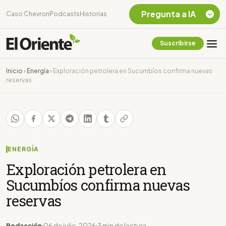
Pregunta a IA
Caso Chevron
Podcasts
Historias
Suscribirse
Quiero Información
sobre el Caso
Inicio
›
Energía
›
Exploración petrolera en Sucumbíos confirma nuevas
Chevron Ecuador
reservas
Listar destinos
turísticos de la
Amazonia Ecuatoriana
¿En que consiste la
tasa minera que rige en
Ecuador?
ENERGÍA
Exploración petrolera en
Sucumbíos confirma nuevas
reservas
Redacción
06 de julio, 2026
3 min de lectura