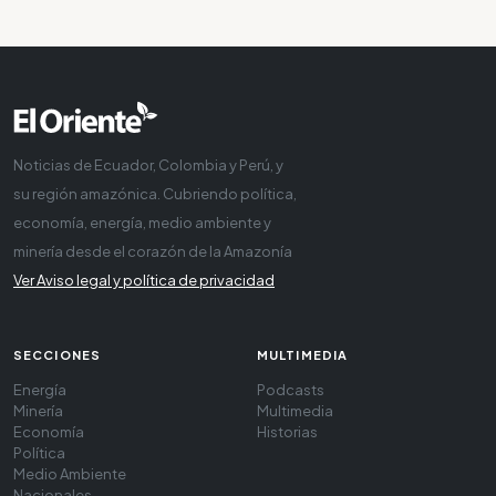
Noticias de Ecuador, Colombia y Perú, y
su región amazónica. Cubriendo política,
economía, energía, medio ambiente y
minería desde el corazón de la Amazonía
Ver Aviso legal y política de privacidad
SECCIONES
MULTIMEDIA
Energía
Podcasts
Minería
Multimedia
Economía
Historias
Política
Medio Ambiente
Nacionales