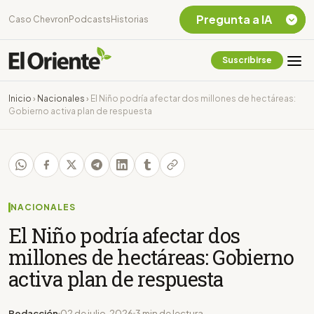
Pregunta a IA
Caso Chevron
Podcasts
Historias
Suscribirse
Quiero Información
sobre el Caso
Inicio
›
Nacionales
›
El Niño podría afectar dos millones de hectáreas:
Chevron Ecuador
Gobierno activa plan de respuesta
Listar destinos
turísticos de la
Amazonia Ecuatoriana
¿En que consiste la
tasa minera que rige en
Ecuador?
NACIONALES
El Niño podría afectar dos
millones de hectáreas: Gobierno
activa plan de respuesta
Redacción
02 de julio, 2026
3 min de lectura