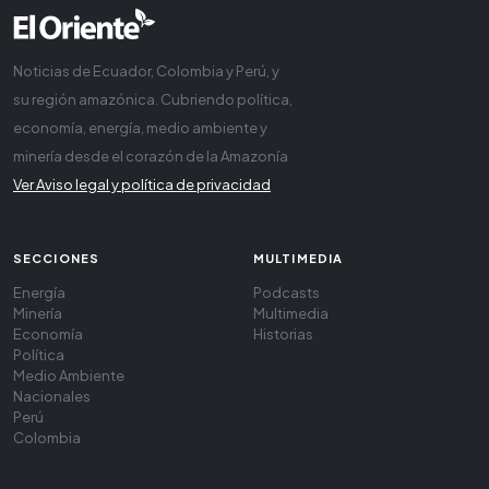
Noticias de Ecuador, Colombia y Perú, y
su región amazónica. Cubriendo política,
economía, energía, medio ambiente y
minería desde el corazón de la Amazonía
Ver Aviso legal y política de privacidad
SECCIONES
MULTIMEDIA
Energía
Podcasts
Minería
Multimedia
Economía
Historias
Política
Medio Ambiente
Nacionales
Perú
Colombia