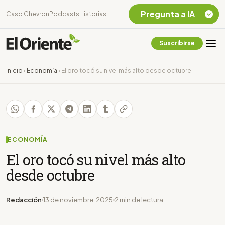
Pregunta a IA
Caso Chevron
Podcasts
Historias
Suscribirse
Quiero Información
sobre el Caso
Inicio
›
Economía
›
El oro tocó su nivel más alto desde octubre
Chevron Ecuador
Listar destinos
turísticos de la
Amazonia Ecuatoriana
¿En que consiste la
tasa minera que rige en
ECONOMÍA
Ecuador?
El oro tocó su nivel más alto
desde octubre
Redacción
13 de noviembre, 2025
2 min de lectura