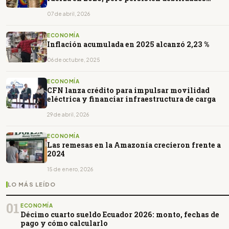
estructurales
07 de abril, 2026
ECONOMÍA
Inflación acumulada en 2025 alcanzó 2,23 %
06 de octubre, 2025
ECONOMÍA
CFN lanza crédito para impulsar movilidad
eléctrica y financiar infraestructura de carga
29 de abril, 2026
ECONOMÍA
Las remesas en la Amazonía crecieron frente a
2024
15 de enero, 2026
LO MÁS LEÍDO
01
ECONOMÍA
Décimo cuarto sueldo Ecuador 2026: monto, fechas de
pago y cómo calcularlo