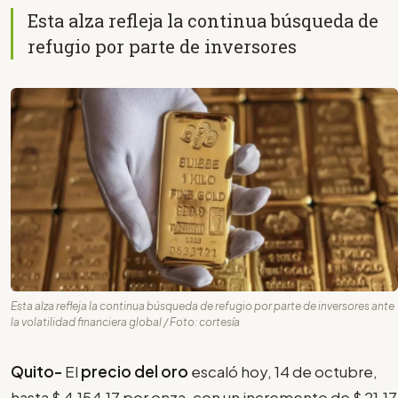
Esta alza refleja la continua búsqueda de
refugio por parte de inversores
Esta alza refleja la continua búsqueda de refugio por parte de inversores ante
la volatilidad financiera global / Foto: cortesía
Quito-
El
precio del oro
escaló hoy, 14 de octubre,
hasta $ 4.154,17 por onza, con un incremento de $ 21,17