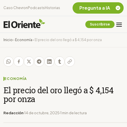
Pregunta a IA
Caso Chevron
Podcasts
Historias
Suscribirse
Quiero Información
sobre el Caso
Inicio
›
Economía
›
El precio del oro llegó a $ 4,154 por onza
Chevron Ecuador
Listar destinos
turísticos de la
Amazonia Ecuatoriana
¿En que consiste la
tasa minera que rige en
ECONOMÍA
Ecuador?
El precio del oro llegó a $ 4,154
por onza
Redacción
14 de octubre, 2025
1 min de lectura