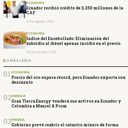
ECONOMÍA
Ecuador recibió crédito de $ 250 millones de la
CAF
07 de agosto, 2025
ECONOMÍA
Índice del Encebollado: Eliminación del
subsidio al diésel apenas incidió en el precio
30 de octubre, 2025
LO MÁS LEÍDO
01
ECONOMÍA
Precio del oro supera récord, pero Ecuador exporta con
descuento
02
ENERGÍA
Gran Tierra Energy venderá sus activos en Ecuador y
Colombia a Maurel & Prom
03
MINERÍA
Gobierno prevé reabrir el catastro minero de forma