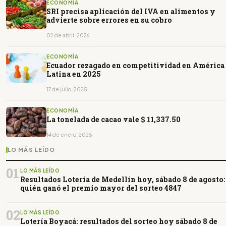
ECONOMÍA
SRI precisa aplicación del IVA en alimentos y
advierte sobre errores en su cobro
02 de abril, 2026
ECONOMÍA
Ecuador rezagado en competitividad en América
Latina en 2025
17 de julio, 2025
ECONOMÍA
La tonelada de cacao vale $ 11,337.50
14 de enero, 2025
LO MÁS LEÍDO
01
LO MÁS LEÍDO
Resultados Lotería de Medellín hoy, sábado 8 de agosto:
quién ganó el premio mayor del sorteo 4847
02
LO MÁS LEÍDO
Lotería Boyacá: resultados del sorteo hoy sábado 8 de