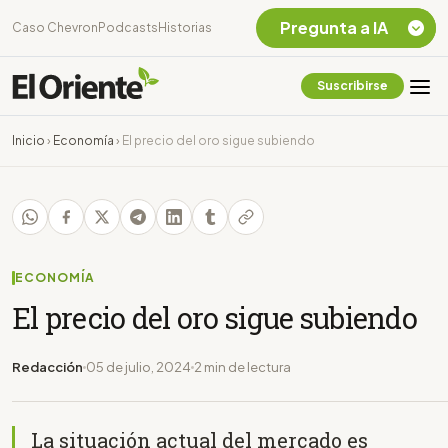
Pregunta a IA
Caso Chevron
Podcasts
Historias
Suscribirse
Quiero Información
sobre el Caso
Inicio
›
Economía
›
El precio del oro sigue subiendo
Chevron Ecuador
Listar destinos
turísticos de la
Amazonia Ecuatoriana
¿En que consiste la
tasa minera que rige en
ECONOMÍA
Ecuador?
El precio del oro sigue subiendo
Redacción
05 de julio, 2024
2 min de lectura
La situación actual del mercado es