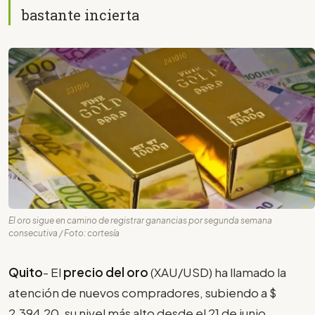
bastante incierta
El oro sigue en camino de registrar ganancias por segunda semana
consecutiva / Foto: cortesía
Quito
- El
precio del oro
(XAU/USD) ha llamado la
atención de nuevos compradores, subiendo a $
2,394.20, su nivel más alto desde el 21 de junio,