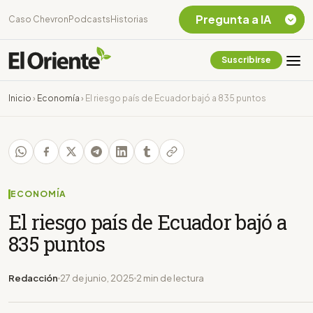
Pregunta a IA
Caso Chevron
Podcasts
Historias
Suscribirse
Quiero Información
sobre el Caso
Inicio
›
Economía
›
El riesgo país de Ecuador bajó a 835 puntos
Chevron Ecuador
Listar destinos
turísticos de la
Amazonia Ecuatoriana
¿En que consiste la
tasa minera que rige en
ECONOMÍA
Ecuador?
El riesgo país de Ecuador bajó a
835 puntos
Redacción
27 de junio, 2025
2 min de lectura