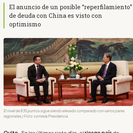
El anuncio de un posible “reperfilamiento”
de deuda con China es visto con
optimismo
El nivel de 835 puntos sigue siendo elevado comparado con varios pares
regionales / Foto: cortesía Presidencia
Quito
- En los últimos siete días, el
riesgo país
de