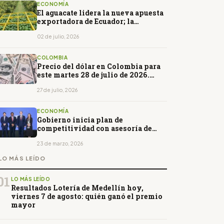
ECONOMÍA
El aguacate lidera la nueva apuesta
exportadora de Ecuador; la
chirimoya gana espacio
02 de julio, 2026
COLOMBIA
Precio del dólar en Colombia para
este martes 28 de julio de 2026.
Abrirá a la baja
27 de julio, 2026
ECONOMÍA
Gobierno inicia plan de
competitividad con asesoría de
Harvard para diversificar la
economía
23 de marzo, 2026
LO MÁS LEÍDO
01
LO MÁS LEÍDO
Resultados Lotería de Medellín hoy,
viernes 7 de agosto: quién ganó el premio
mayor