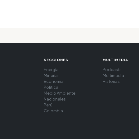
SECCIONES
MULTIMEDIA
Energía
Podcasts
Minería
Multimedia
Economía
Historias
Política
Medio Ambiente
Nacionales
Perú
Colombia