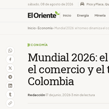
sábado, 08 de agosto de 2026
Pico y Placa, Qu
Inicio
Energía
Minería
Inicio
›
Economía
›
Mundial 2026: el torneo dinamiza el 
ECONOMÍA
Mundial 2026: e
el comercio y el
Colombia
Redacción
17 de junio, 2026
3 min de lectura