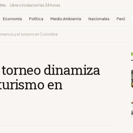
ito:
Libre circulacion las 24 horas
Economía
Política
Medio Ambiente
Nacionales
Perú
comercio y el turismo en Colombia
l torneo dinamiza
 turismo en