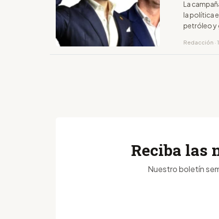
La campaña 
la polític
petróleo y 
Ecopetrol.
Redacción · 1
Reciba las 
Nuestro boletín sem