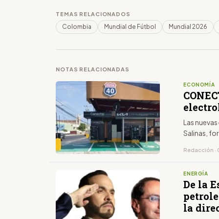
TEMAS RELACIONADOS
Colombia
Mundial de Fútbol
Mundial 2026
NOTAS RELACIONADAS
ECONOMÍA
CONECT
electr
Las nuevas
Salinas, fo
Redacción · 
ENERGÍA
De la E
petrole
la dire