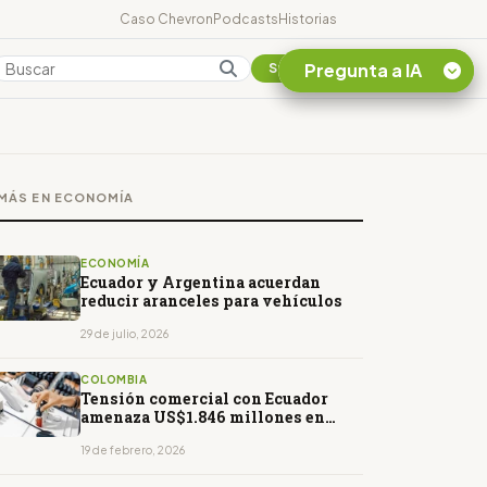
Caso Chevron
Podcasts
Historias
Pregunta a IA
Colombia
Suscribirse
Quiero Información
sobre el Caso
MÁS EN ECONOMÍA
Chevron Ecuador
Listar destinos
turísticos de la
ECONOMÍA
Amazonia Ecuatoriana
Ecuador y Argentina acuerdan
reducir aranceles para vehículos
¿En que consiste la
tasa minera que rige en
29 de julio, 2026
Ecuador?
COLOMBIA
Tensión comercial con Ecuador
amenaza US$1.846 millones en
ventas externas colombianas
19 de febrero, 2026