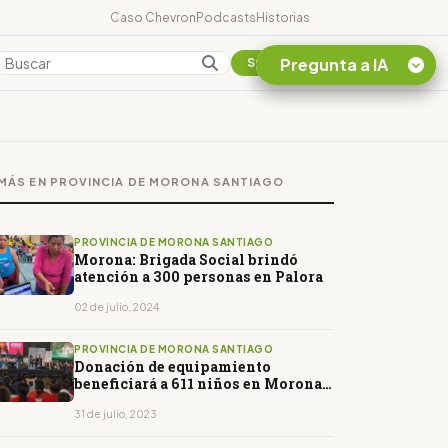
Caso Chevron
Podcasts
Historias
Pregunta a IA
Colombia
Suscribirse
Quiero Información
sobre el Caso
MÁS EN PROVINCIA DE MORONA SANTIAGO
Chevron Ecuador
Listar destinos
turísticos de la
PROVINCIA DE MORONA SANTIAGO
Amazonia Ecuatoriana
Morona: Brigada Social brindó
atención a 300 personas en Palora
¿En que consiste la
tasa minera que rige en
02 de julio, 2024
Ecuador?
PROVINCIA DE MORONA SANTIAGO
Donación de equipamiento
beneficiará a 611 niños en Morona
Santiago
31 de julio, 2023