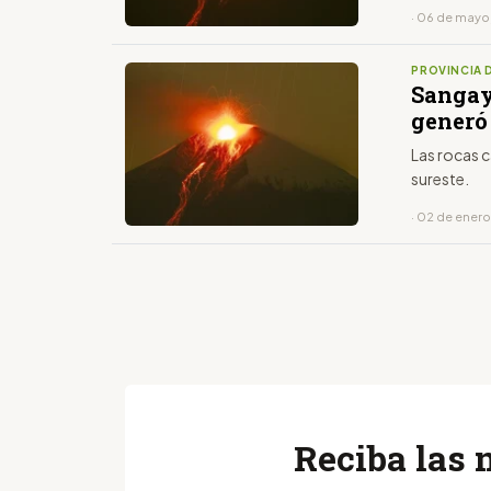
· 06 de mayo
PROVINCIA 
Sangay
generó
Las rocas 
sureste.
· 02 de ener
Reciba las 