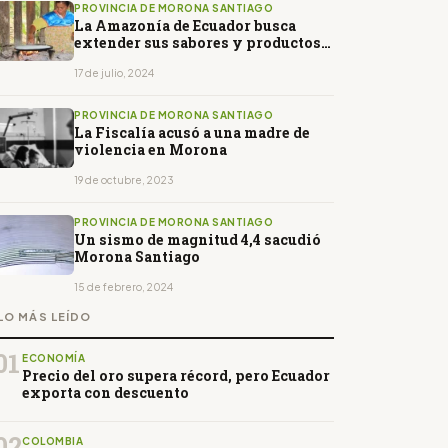
PROVINCIA DE MORONA SANTIAGO
La Amazonía de Ecuador busca
extender sus sabores y productos
al mundo
17 de julio, 2024
PROVINCIA DE MORONA SANTIAGO
La Fiscalía acusó a una madre de
violencia en Morona
19 de octubre, 2023
PROVINCIA DE MORONA SANTIAGO
Un sismo de magnitud 4,4 sacudió
Morona Santiago
15 de febrero, 2024
LO MÁS LEÍDO
01
ECONOMÍA
Precio del oro supera récord, pero Ecuador
exporta con descuento
02
COLOMBIA