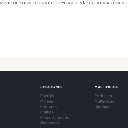
anal con lo más relevante de Ecuador y la región amazónica, d
SECCIONES
MULTIMEDIA
Energía
Podcasts
Minería
Multimedia
Economía
Historias
Política
Medio Ambiente
Nacionales