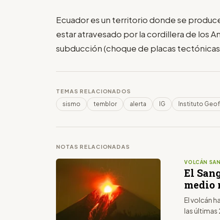
Ecuador es un territorio donde se produce
estar atravesado por la cordillera de los A
subducción (choque de placas tectónicas) 
TEMAS RELACIONADOS
sismo
temblor
alerta
IG
Instituto Geof
NOTAS RELACIONADAS
VOLCÁN SAN
El San
medio 
El volcán h
las últimas