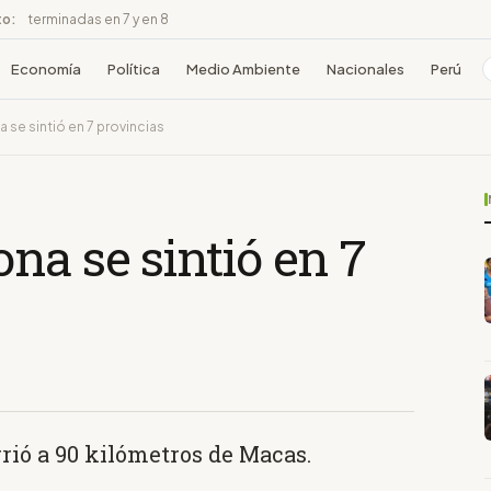
to:
terminadas en 7 y en 8
Economía
Política
Medio Ambiente
Nacionales
Perú
 se sintió en 7 provincias
na se sintió en 7
rió a 90 kilómetros de Macas.