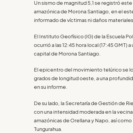
Un sismo de magnitud 5,1 se registró este 
amazónica de Morona Santiago, en el este
informado de víctimas ni daños materiales
El Instituto Geofísico (IG) de la Escuela 
ocurrió a las 12:45 hora local (17:45 GMT) 
capital de Morona Santiago.
El epicentro del movimiento telúrico se loc
grados de longitud oeste, a una profundid
en su informe.
De su lado, la Secretaría de Gestión de R
con una intensidad moderada en la vecina 
amazónicas de Orellana y Napo, así como e
Tungurahua.