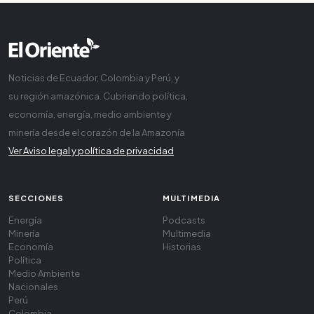
Noticias de Ecuador, Colombia y Perú, y
su región amazónica. Cubriendo política,
economía, energía, medio ambiente y
minería desde el corazón de la Amazonía
Ver Aviso legal y política de privacidad
SECCIONES
MULTIMEDIA
Energía
Podcasts
Minería
Multimedia
Economía
Historias
Política
Medio Ambiente
Nacionales
Perú
Colombia