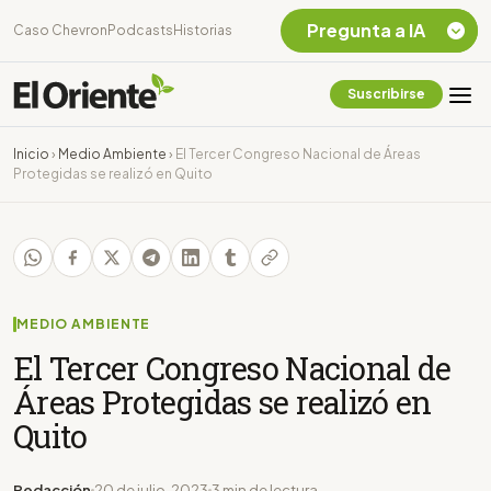
Pregunta a IA
Caso Chevron
Podcasts
Historias
Suscribirse
Quiero Información
sobre el Caso
Inicio
›
Medio Ambiente
›
El Tercer Congreso Nacional de Áreas
Chevron Ecuador
Protegidas se realizó en Quito
Listar destinos
turísticos de la
Amazonia Ecuatoriana
¿En que consiste la
tasa minera que rige en
Ecuador?
MEDIO AMBIENTE
El Tercer Congreso Nacional de
Áreas Protegidas se realizó en
Quito
Redacción
20 de julio, 2023
3 min de lectura