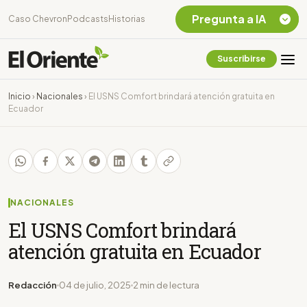
Pregunta a IA
Caso Chevron
Podcasts
Historias
Suscribirse
Quiero Información
sobre el Caso
Inicio
›
Nacionales
›
El USNS Comfort brindará atención gratuita en
Chevron Ecuador
Ecuador
Listar destinos
turísticos de la
Amazonia Ecuatoriana
¿En que consiste la
tasa minera que rige en
Ecuador?
NACIONALES
El USNS Comfort brindará
atención gratuita en Ecuador
Redacción
04 de julio, 2025
2 min de lectura