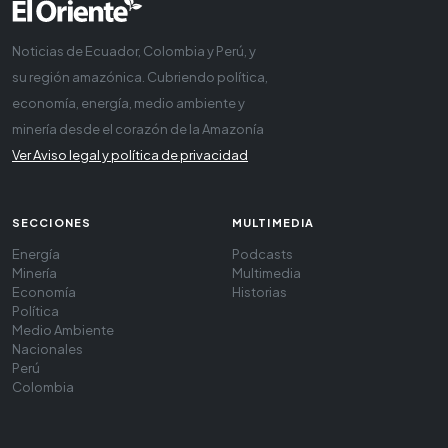
Noticias de Ecuador, Colombia y Perú, y
su región amazónica. Cubriendo política,
economía, energía, medio ambiente y
minería desde el corazón de la Amazonía
Ver Aviso legal y política de privacidad
SECCIONES
MULTIMEDIA
Energía
Podcasts
Minería
Multimedia
Economía
Historias
Política
Medio Ambiente
Nacionales
Perú
Colombia