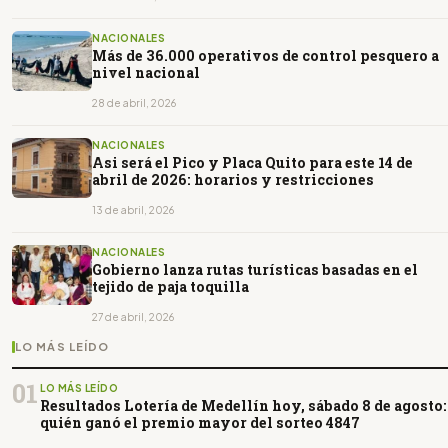
NACIONALES
Más de 36.000 operativos de control pesquero a
nivel nacional
28 de abril, 2026
NACIONALES
Asi será el Pico y Placa Quito para este 14 de
abril de 2026: horarios y restricciones
13 de abril, 2026
NACIONALES
Gobierno lanza rutas turísticas basadas en el
tejido de paja toquilla
27 de abril, 2026
LO MÁS LEÍDO
01
LO MÁS LEÍDO
Resultados Lotería de Medellín hoy, sábado 8 de agosto:
quién ganó el premio mayor del sorteo 4847