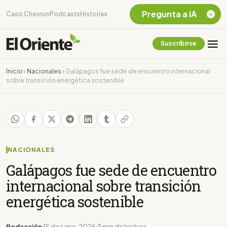
Pregunta a IA
Caso Chevron
Podcasts
Historias
Suscribirse
Quiero Información
sobre el Caso
Inicio
›
Nacionales
›
Galápagos fue sede de encuentro internacional
Chevron Ecuador
sobre transición energética sostenible
Listar destinos
turísticos de la
Amazonia Ecuatoriana
¿En que consiste la
tasa minera que rige en
Ecuador?
NACIONALES
Galápagos fue sede de encuentro
internacional sobre transición
energética sostenible
Redacción
15 de junio, 2026
3 min de lectura