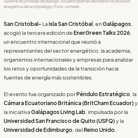
Durante las jornadas de diálogo, los participantes abordaron la situación
energética del archipiélago / Foto: cortesía
San Cristobal-
La
isla San Cristóbal
, en
Galápagos
,
acogió la tercera edición de
EnerGreen Talks 2026
,
un encuentro internacional que reunió a
representantes del sector energético, la academia,
organismos internacionales y empresas para analizar
los retos y oportunidades de la transición hacia
fuentes de energía más sostenibles.
El evento fue organizado por
Péndulo Estratégico
, la
Cámara Ecuatoriano Británica (BritCham Ecuador)
y
la iniciativa
Galápagos Living Lab
, impulsada por la
Universidad San Francisco de Quito (USFQ)
y la
Universidad de Edimburgo
, del
Reino Unido
.