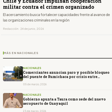
Chile y Ecuador impulsan cooperación
militar contra el crimen organizado
El acercamiento busca fortalecer capacidades frente al avance de
las organizaciones criminales en la región
Redacción · 24 de junio, 2026
MÁS EN NACIONALES
NACIONALES
Comerciantes anuncian paro y posible bloqueo
del puente de Rumichaca por crisis entre
Ecuador y Colombia
05 de marzo, 2026
NACIONALES
Gobierno apunta a Taura como sede del nuevo
aeropuerto de Guayaquil
23 de marzo, 2026