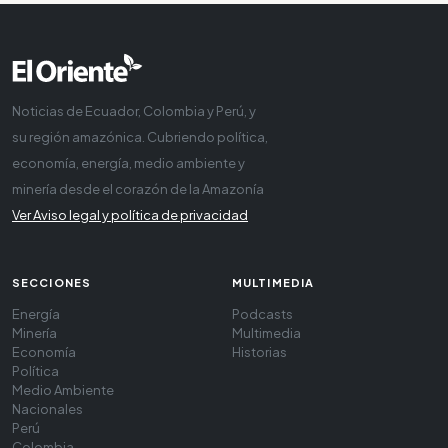
Noticias de Ecuador, Colombia y Perú, y
su región amazónica. Cubriendo política,
economía, energía, medio ambiente y
minería desde el corazón de la Amazonía
Ver Aviso legal y política de privacidad
SECCIONES
MULTIMEDIA
Energía
Podcasts
Minería
Multimedia
Economía
Historias
Política
Medio Ambiente
Nacionales
Perú
Colombia