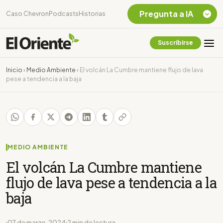
Pregunta a IA
Caso Chevron
Podcasts
Historias
Suscribirse
Quiero Información
sobre el Caso
Inicio
›
Medio Ambiente
›
El volcán La Cumbre mantiene flujo de lava
Chevron Ecuador
pese a tendencia a la baja
Listar destinos
turísticos de la
Amazonia Ecuatoriana
¿En que consiste la
tasa minera que rige en
Ecuador?
MEDIO AMBIENTE
El volcán La Cumbre mantiene
flujo de lava pese a tendencia a la
baja
07 de marzo, 2024
2 min de lectura