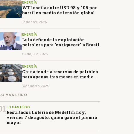
ENERGÍA
WTI oscila entre USD 98 y 105 por
barril en medio de tensión global
13 de abril, 2026
ENERGÍA
Lula defiende la explotación
petrolera para "enriquecer" a Brasil
04 de julio, 2025
ENERGÍA
China tendría reservas de petróleo
para apenas tres meses en medio de
la guerra en Medio Oriente
16 de marzo, 2026
LO MÁS LEÍDO
01
LO MÁS LEÍDO
Resultados Lotería de Medellín hoy,
viernes 7 de agosto: quién ganó el premio
mayor