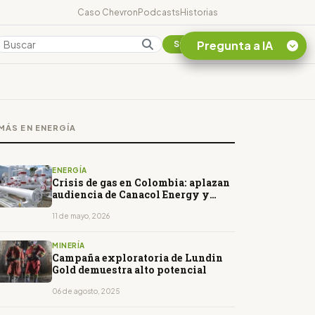
Caso Chevron
Podcasts
Historias
Pregunta a IA
Colombia
Suscribirse
Quiero Información
sobre el Caso
MÁS EN ENERGÍA
Chevron Ecuador
Listar destinos
turísticos de la
ENERGÍA
Amazonia Ecuatoriana
Crisis de gas en Colombia: aplazan
audiencia de Canacol Energy y
¿En que consiste la
aumentan las alertas por el
tasa minera que rige en
abastecimiento
11 de mayo, 2026
Ecuador?
MINERÍA
Campaña exploratoria de Lundin
Gold demuestra alto potencial
06 de agosto, 2025