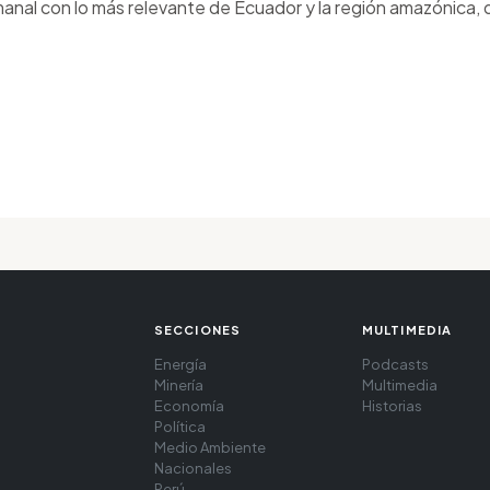
anal con lo más relevante de Ecuador y la región amazónica, d
SECCIONES
MULTIMEDIA
Energía
Podcasts
Minería
Multimedia
Economía
Historias
Política
Medio Ambiente
Nacionales
Perú