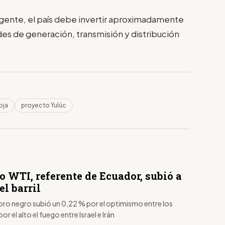
gente, el país debe invertir aproximadamente
des de generación, transmisión y distribución
oja
proyecto Yulúc
o WTI, referente de Ecuador, subió a
el barril
l oro negro subió un 0,22 % por el optimismo entre los
or el alto el fuego entre Israel e Irán