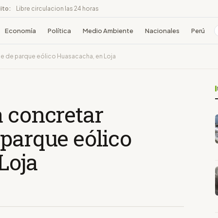
ito:
Libre circulacion las 24 horas
Economía
Política
Medio Ambiente
Nacionales
Perú
e de parque eólico Huasacacha, en Loja
a concretar
parque eólico
Loja