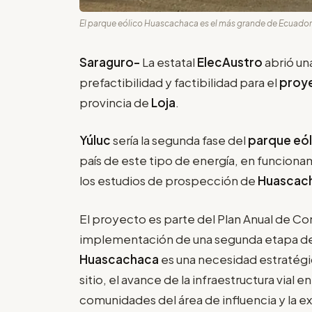
El parque eólico Huascachaca es el más grande de Ecuador 
Saraguro-
La estatal
ElecAustro
abrió una
prefactibilidad y factibilidad para el
proye
provincia de
Loja
.
Yúluc
sería la segunda fase del
parque eó
país de este tipo de energía, en funcion
los estudios de prospección de
Huascac
El proyecto es parte del Plan Anual de C
implementación de una segunda etapa de ge
Huascachaca
es una necesidad estratégic
sitio, el avance de la infraestructura vial en
comunidades del área de influencia y la e