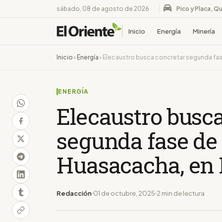
sábado, 08 de agosto de 2026
Pico y Placa, Qu
Inicio
Energía
Minería
Inicio
›
Energía
›
Elecaustro busca concretar segunda fas
ENERGÍA
Elecaustro busc
segunda fase de 
Huasacacha, en 
Redacción
01 de octubre, 2025
2 min de lectura