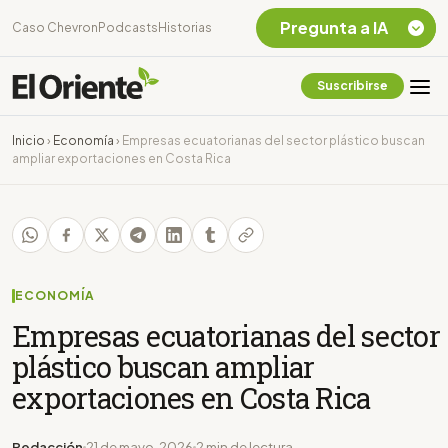
Pregunta a IA
Caso Chevron
Podcasts
Historias
Suscribirse
Quiero Información
sobre el Caso
Inicio
›
Economía
›
Empresas ecuatorianas del sector plástico buscan
Chevron Ecuador
ampliar exportaciones en Costa Rica
Listar destinos
turísticos de la
Amazonia Ecuatoriana
¿En que consiste la
tasa minera que rige en
Ecuador?
ECONOMÍA
Empresas ecuatorianas del sector
plástico buscan ampliar
exportaciones en Costa Rica
Redacción
21 de mayo, 2026
2 min de lectura