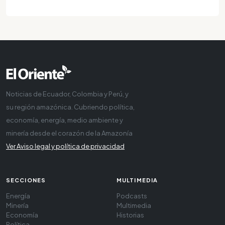
Noticias de Ecuador, Colombia y Perú, y
su región amazónica. Cubriendo política,
economía, energía, medio ambiente y
minería desde el corazón de la Amazonía
Ver Aviso legal y política de privacidad
SECCIONES
MULTIMEDIA
Energía
Podcasts
Minería
Multimedia
Economía
Historias
Política