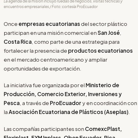
La agenda de la misión incluyó ruedas de negocios, visitas técnicas y
encuentros empresariales / Foto: cortesía ProEcuador
Once
empresas ecuatorianas
del sector plástico
participan en una misión comercial en
San José
,
Costa Rica
, como parte de una estrategia para
fortalecer la presencia de
productos ecuatorianos
en el mercado centroamericano y ampliar
oportunidades de exportación.
La iniciativa fue organizada por el
Ministerio de
Producción, Comercio Exterior, Inversiones y
Pesca
, a través de
ProEcuador
y en coordinación con
la
Asociación Ecuatoriana de Plásticos (Aseplas)
.
Las compañías participantes son
ComexcPlast,
Flexiplast, FYM Inplass, Oben Ecuador, Pica