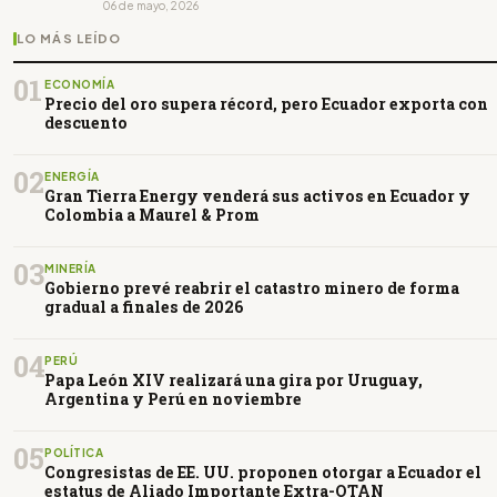
06 de mayo, 2026
LO MÁS LEÍDO
01
ECONOMÍA
Precio del oro supera récord, pero Ecuador exporta con
descuento
02
ENERGÍA
Gran Tierra Energy venderá sus activos en Ecuador y
Colombia a Maurel & Prom
03
MINERÍA
Gobierno prevé reabrir el catastro minero de forma
gradual a finales de 2026
04
PERÚ
Papa León XIV realizará una gira por Uruguay,
Argentina y Perú en noviembre
05
POLÍTICA
Congresistas de EE. UU. proponen otorgar a Ecuador el
estatus de Aliado Importante Extra-OTAN