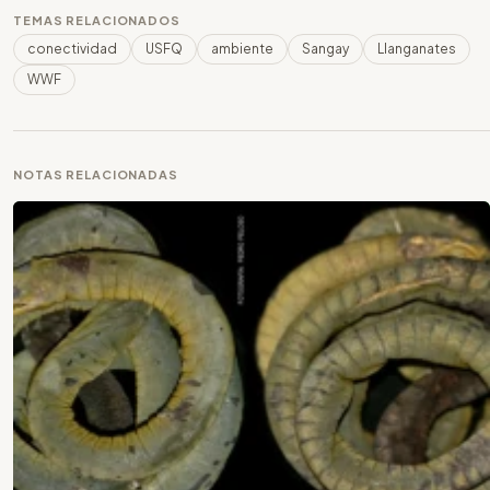
TEMAS RELACIONADOS
conectividad
USFQ
ambiente
Sangay
Llanganates
WWF
NOTAS RELACIONADAS