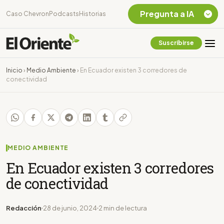
Pregunta a IA
Caso Chevron
Podcasts
Historias
Suscribirse
Quiero Información
sobre el Caso
Inicio
›
Medio Ambiente
›
En Ecuador existen 3 corredores de
Chevron Ecuador
conectividad
Listar destinos
turísticos de la
Amazonia Ecuatoriana
¿En que consiste la
tasa minera que rige en
Ecuador?
MEDIO AMBIENTE
En Ecuador existen 3 corredores
de conectividad
Redacción
28 de junio, 2024
2 min de lectura