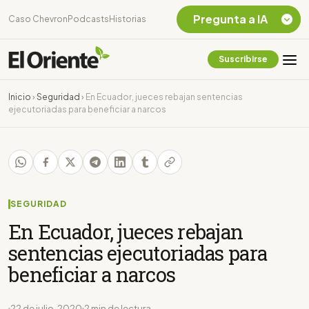
Pregunta a IA
Caso Chevron
Podcasts
Historias
Suscribirse
Quiero Información
sobre el Caso
Inicio
›
Seguridad
›
En Ecuador, jueces rebajan sentencias
Chevron Ecuador
ejecutoriadas para beneficiar a narcos
Listar destinos
turísticos de la
Amazonia Ecuatoriana
¿En que consiste la
tasa minera que rige en
Ecuador?
SEGURIDAD
En Ecuador, jueces rebajan
sentencias ejecutoriadas para
beneficiar a narcos
22 de julio, 2020
2 min de lectura