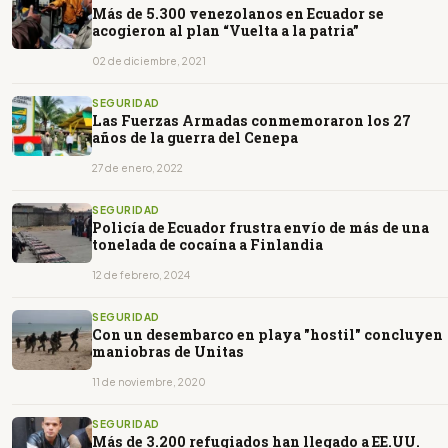
Más de 5.300 venezolanos en Ecuador se
acogieron al plan “Vuelta a la patria”
02 de diciembre, 2021
SEGURIDAD
Las Fuerzas Armadas conmemoraron los 27
años de la guerra del Cenepa
27 de enero, 2022
SEGURIDAD
Policía de Ecuador frustra envío de más de una
tonelada de cocaína a Finlandia
12 de febrero, 2024
SEGURIDAD
Con un desembarco en playa "hostil" concluyen
maniobras de Unitas
11 de noviembre, 2020
SEGURIDAD
Más de 3.200 refugiados han llegado a EE.UU.