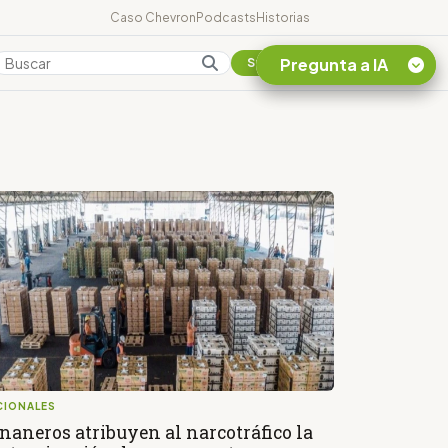
Caso Chevron
Podcasts
Historias
Pregunta a IA
Colombia
Suscribirse
Quiero Información
sobre el Caso
Chevron Ecuador
Listar destinos
turísticos de la
Amazonia Ecuatoriana
¿En que consiste la
tasa minera que rige en
Ecuador?
CIONALES
naneros atribuyen al narcotráfico la