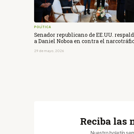
POLÍTICA
Senador republicano de EE.UU. respal
a Daniel Noboa en contra el narcotráfi
29 de mayo, 2026
Reciba las 
Nuestro boletín sem