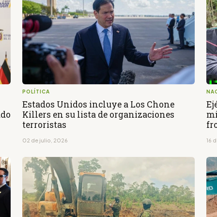
POLÍTICA
NA
Estados Unidos incluye a Los Chone
Ej
ado
Killers en su lista de organizaciones
mi
terroristas
fr
02 de julio, 2026
16 d