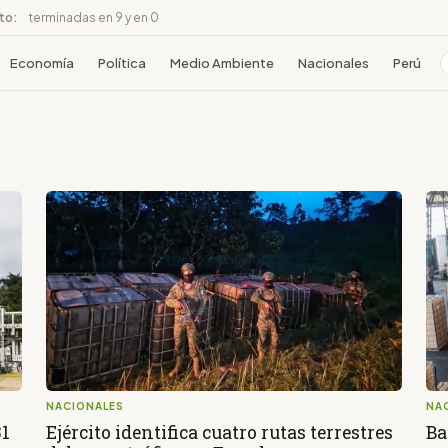
ito:
terminadas en 9 y en 0
Economía
Política
Medio Ambiente
Nacionales
Perú
NACIONALES
NA
31
Ejército identifica cuatro rutas terrestres
Ba