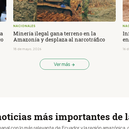
NACIONALES
NA
da
Minería ilegal gana terreno en la
In
co
Amazonía y desplaza al narcotráfico
en
18 de mayo, 2026
16 
Ver más
noticias más importantes de
anal con lo más relevante de Ecuador y la región amazónica, d