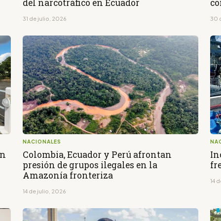
del narcotráfico en Ecuador
co
31 de julio, 2026
30 
NACIONALES
NA
ón
Colombia, Ecuador y Perú afrontan
In
presión de grupos ilegales en la
fr
Amazonía fronteriza
14 d
14 de julio, 2026