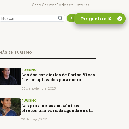
Caso Chevron
Podcasts
Historias
Pregunta a IA
Colombia
Suscribirse
Quiero Información
sobre el Caso
MÁS EN TURISMO
Chevron Ecuador
Listar destinos
turísticos de la
TURISMO
Amazonia Ecuatoriana
Los dos conciertos de Carlos Vives
fueron aplazados para enero
¿En que consiste la
tasa minera que rige en
08 de noviembre, 2023
Ecuador?
TURISMO
Las provincias amazónicas
ofrecen una variada agenda en el
feriado
20 de mayo, 2022