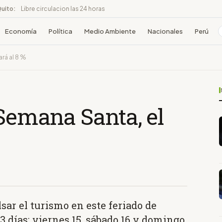
Quito:
Libre circulacion las 24 horas
Economía
Política
Medio Ambiente
Nacionales
Perú
ará al 8 %
 Semana Santa, el
lsar el turismo en este feriado de
días: viernes 15, sábado 16 y domingo