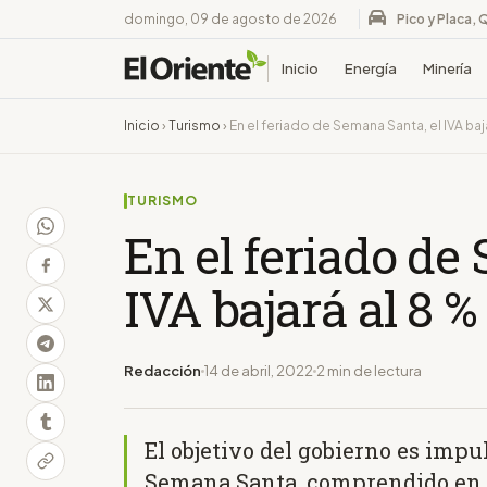
domingo, 09 de agosto de 2026
Pico y Placa, 
Inicio
Energía
Minería
Inicio
›
Turismo
›
En el feriado de Semana Santa, el IVA baj
TURISMO
En el feriado de
IVA bajará al 8 %
Redacción
14 de abril, 2022
2 min de lectura
El objetivo del gobierno es impu
Semana Santa, comprendido en 3 