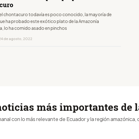
curo
 el chontacuro todavía es poco conocido, la mayoría de
ue ha probado este exótico plato de la Amazonía
a, lo ha comido asado en pinchos
24 de agosto, 2022
noticias más importantes de
anal con lo más relevante de Ecuador y la región amazónica, d