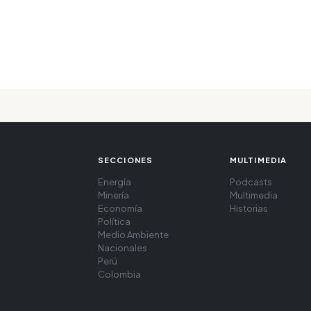
SECCIONES
MULTIMEDIA
Energía
Podcasts
Minería
Multimedia
Economía
Historias
Política
Medio Ambiente
Nacionales
Perú
Colombia