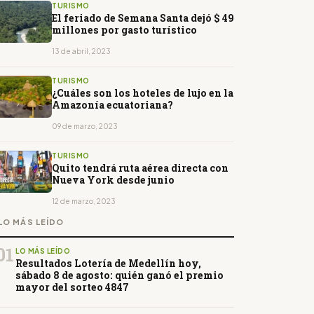
TURISMO
El feriado de Semana Santa dejó $ 49
millones por gasto turístico
13 de abril, 2023
TURISMO
¿Cuáles son los hoteles de lujo en la
Amazonía ecuatoriana?
09 de marzo, 2023
TURISMO
Quito tendrá ruta aérea directa con
Nueva York desde junio
12 de marzo, 2023
LO MÁS LEÍDO
01
LO MÁS LEÍDO
Resultados Lotería de Medellín hoy,
sábado 8 de agosto: quién ganó el premio
mayor del sorteo 4847