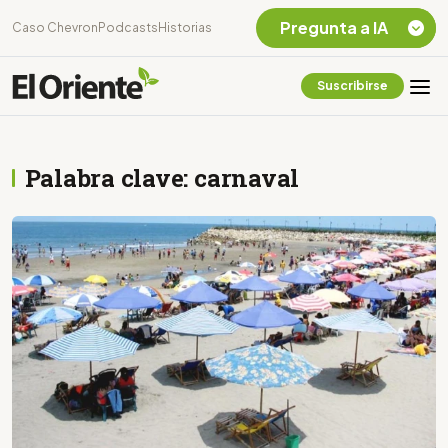
Pregunta a IA
Caso Chevron
Podcasts
Historias
Suscribirse
Quiero Información
sobre el Caso
Chevron Ecuador
Palabra clave: carnaval
Listar destinos
turísticos de la
Amazonia Ecuatoriana
¿En que consiste la
tasa minera que rige en
Ecuador?