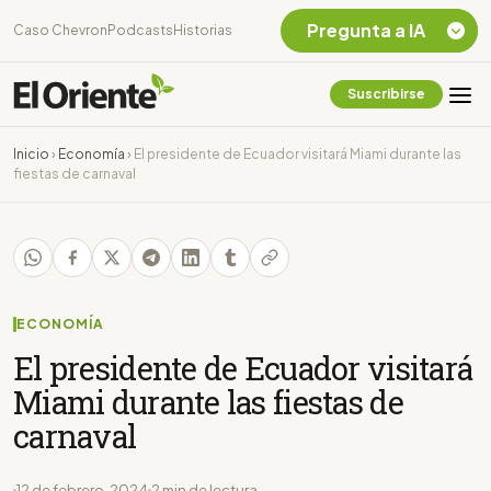
Pregunta a IA
Caso Chevron
Podcasts
Historias
Suscribirse
Quiero Información
sobre el Caso
Inicio
›
Economía
›
El presidente de Ecuador visitará Miami durante las
Chevron Ecuador
fiestas de carnaval
Listar destinos
turísticos de la
Amazonia Ecuatoriana
¿En que consiste la
tasa minera que rige en
Ecuador?
ECONOMÍA
El presidente de Ecuador visitará
Miami durante las fiestas de
carnaval
12 de febrero, 2024
2 min de lectura