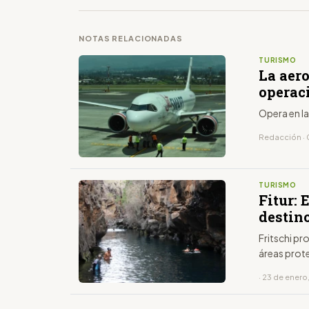
NOTAS RELACIONADAS
TURISMO
La aero
operac
Opera en la
Redacción · 
TURISMO
Fitur:
destino
Fritschi p
áreas prot
· 23 de enero