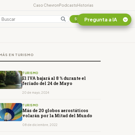
Caso Chevron
Podcasts
Historias
Pregunta a IA
Colombia
Suscribirse
Quiero Información
sobre el Caso
MÁS EN TURISMO
Chevron Ecuador
Listar destinos
turísticos de la
TURISMO
Amazonia Ecuatoriana
El IVA bajará al 8 % durante el
feriado del 24 de Mayo
¿En que consiste la
tasa minera que rige en
20 de mayo, 2024
Ecuador?
TURISMO
Más de 20 globos aerostáticos
volarán por la Mitad del Mundo
08 de diciembre, 2022