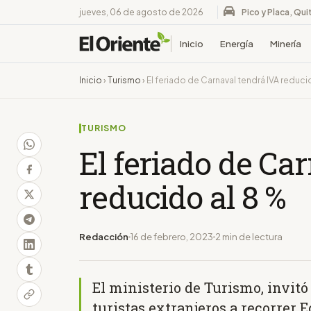
jueves, 06 de agosto de 2026
Pico y Placa, Qui
Inicio
Energía
Minería
Inicio
›
Turismo
›
El feriado de Carnaval tendrá IVA reduci
TURISMO
El feriado de Ca
reducido al 8 %
Redacción
16 de febrero, 2023
2 min de lectura
El ministerio de Turismo, invitó 
turistas extranjeros a recorrer 