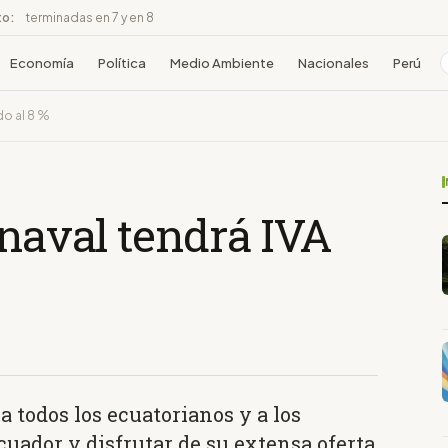
to:
terminadas en 7 y en 8
Economía
Política
Medio Ambiente
Nacionales
Perú
do al 8 %
rnaval tendrá IVA
a todos los ecuatorianos y a los
Ecuador y disfrutar de su extensa oferta