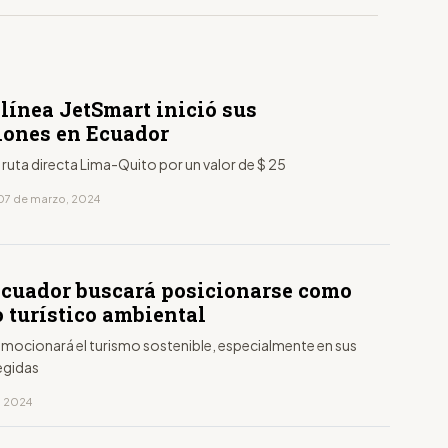
línea JetSmart inició sus
iones en Ecuador
 ruta directa Lima-Quito por un valor de $ 25
07 de marzo, 2024
 Ecuador buscará posicionarse como
 turístico ambiental
romocionará el turismo sostenible, especialmente en sus
egidas
, 2024