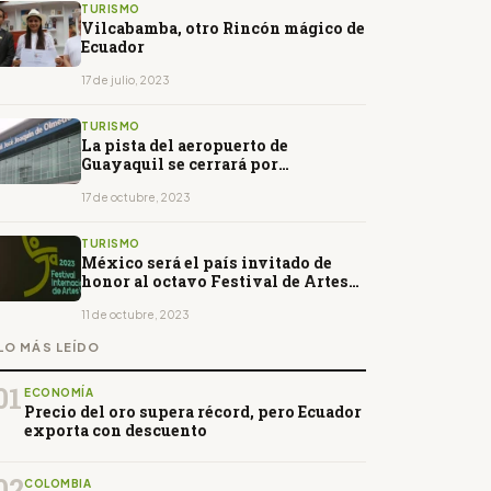
TURISMO
Vilcabamba, otro Rincón mágico de
Ecuador
17 de julio, 2023
TURISMO
La pista del aeropuerto de
Guayaquil se cerrará por
mantenimiento
17 de octubre, 2023
TURISMO
México será el país invitado de
honor al octavo Festival de Artes
Vivas de Loja
11 de octubre, 2023
LO MÁS LEÍDO
01
ECONOMÍA
Precio del oro supera récord, pero Ecuador
exporta con descuento
02
COLOMBIA