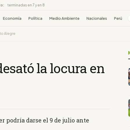
to:
terminadas en 7 y en 8
Economía
Política
Medio Ambiente
Nacionales
Perú
to Alegre
esató la locura en
r podría darse el 9 de julio ante