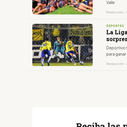
Valle
Redacción · 
DEPORTES
La Lig
sorpre
Deportivo 
para ganar 
Redacción · 
Reciba las 