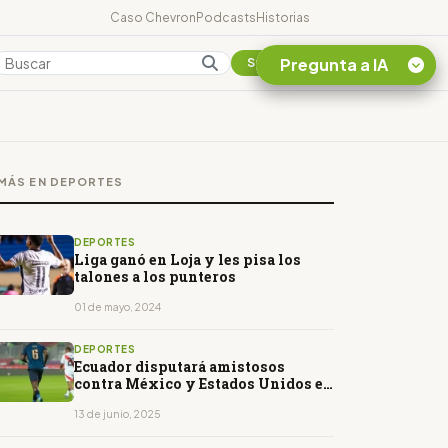
Caso Chevron
Podcasts
Historias
Pregunta a IA
Colombia
Suscribirse
Quiero Información
sobre el Caso
MÁS EN DEPORTES
Chevron Ecuador
Listar destinos
turísticos de la
DEPORTES
Amazonia Ecuatoriana
Liga ganó en Loja y les pisa los
talones a los punteros
¿En que consiste la
tasa minera que rige en
01 de mayo, 2024
Ecuador?
DEPORTES
Ecuador disputará amistosos
contra México y Estados Unidos en
octubre
13 de junio, 2025