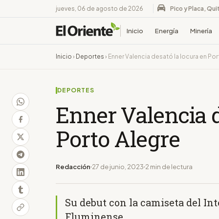
jueves, 06 de agosto de 2026
Pico y Placa, Qui
Inicio
Energía
Minería
Inicio
›
Deportes
›
Enner Valencia desató la locura en Por
DEPORTES
Enner Valencia d
Porto Alegre
Redacción
27 de junio, 2023
2 min de lectura
Su debut con la camiseta del Inte
Fluminense