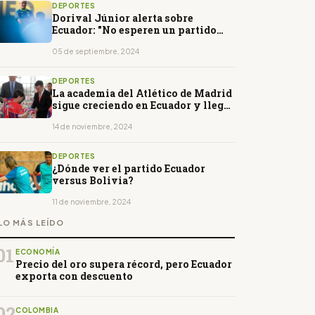
DEPORTES
Dorival Júnior alerta sobre
Ecuador: "No esperen un partido
tranquilo"
05 de septiembre, 2024
DEPORTES
La academia del Atlético de Madrid
sigue creciendo en Ecuador y llegó
a 10.000 niños
14 de noviembre, 2024
DEPORTES
¿Dónde ver el partido Ecuador
versus Bolivia?
11 de noviembre, 2024
LO MÁS LEÍDO
01
ECONOMÍA
Precio del oro supera récord, pero Ecuador
exporta con descuento
02
COLOMBIA