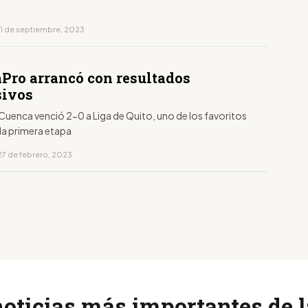
11 de septiembre, 2023
aPro arrancó con resultados
sivos
Cuenca venció 2-0 a Liga de Quito, uno de los favoritos
la primera etapa
27 de febrero, 2023
noticias más importantes de