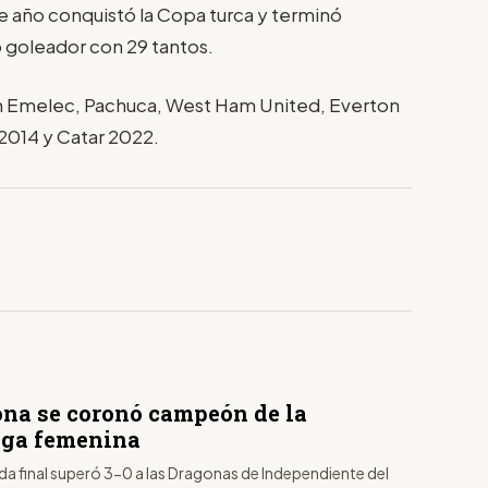
te año conquistó la Copa turca y terminó
o goleador con 29 tantos.
en Emelec, Pachuca, West Ham United, Everton
 2014 y Catar 2022.
ona se coronó campeón de la
iga femenina
da final superó 3-0 a las Dragonas de Independiente del