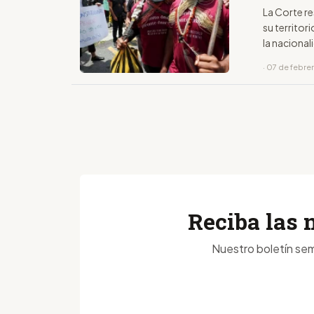
La Corte re
su territo
la naciona
· 07 de febre
Reciba las 
Nuestro boletín sem