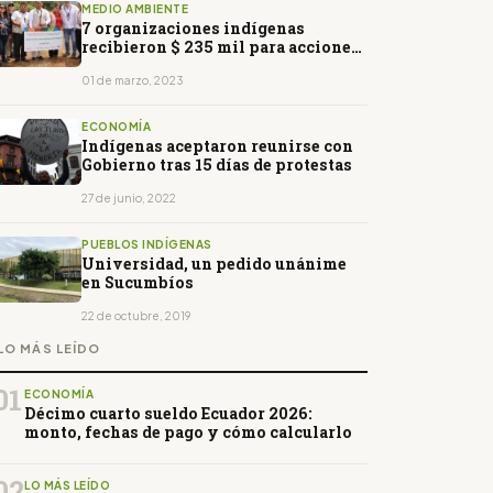
MEDIO AMBIENTE
7 organizaciones indígenas
recibieron $ 235 mil para acciones
de conservación
01 de marzo, 2023
ECONOMÍA
Indígenas aceptaron reunirse con
Gobierno tras 15 días de protestas
27 de junio, 2022
PUEBLOS INDÍGENAS
Universidad, un pedido unánime
en Sucumbíos
22 de octubre, 2019
LO MÁS LEÍDO
01
ECONOMÍA
Décimo cuarto sueldo Ecuador 2026:
monto, fechas de pago y cómo calcularlo
02
LO MÁS LEÍDO