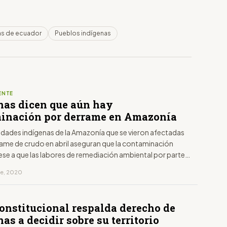
as de ecuador
Pueblos indígenas
ENTE
nas dicen que aún hay
inación por derrame en Amazonía
dades indígenas de la Amazonía que se vieron afectadas
rame de crudo en abril aseguran que la contaminación
ese a que las labores de remediación ambiental por parte
oleras han concluido.
re, 2020
Constitucional respalda derecho de
as a decidir sobre su territorio