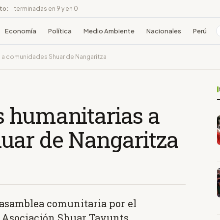
ito:
terminadas en 9 y en 0
Economía
Política
Medio Ambiente
Nacionales
Perú
s a comunidades Shuar de Nangaritza
 humanitarias a
uar de Nangaritza
a asamblea comunitaria por el
a Asociación Shuar Tayunts.