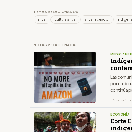
TEMAS RELACIONADOS
shuar
cultura shuar
shuar ecuador
indigen
NOTAS RELACIONADAS
MEDIO AMBI
Indíge
contam
Las comuni
por un der
continúa p
de las petr
· 15 de octub
ECONOMÍA
Corte 
indígen