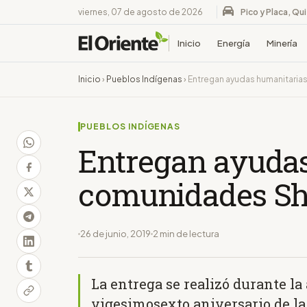
viernes, 07 de agosto de 2026
Pico y Placa, Qu
Inicio
Energía
Minería
Inicio
›
Pueblos Indígenas
›
Entregan ayudas humanitaria
PUEBLOS INDÍGENAS
Entregan ayudas
comunidades Sh
26 de junio, 2019
2 min de lectura
La entrega se realizó durante l
vigesimosexto aniversario de l