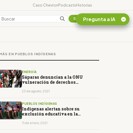
Caso Chevron
Podcasts
Historias
Pregunta a IA
Colombia
Suscribirse
Quiero Información
sobre el Caso
MÁS EN PUEBLOS INDÍGENAS
Chevron Ecuador
Listar destinos
turísticos de la
ENERGÍA
Amazonia Ecuatoriana
Sáparas denuncian a la ONU
vulneración de derechos
¿En que consiste la
colectivos
tasa minera que rige en
23 de agosto, 2021
Ecuador?
PUEBLOS INDÍGENAS
Indígenas alertan sobre su
exclusión educativa en la
Amazonía
11 de enero, 2021