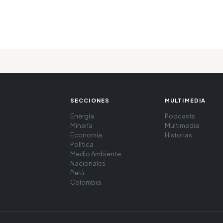
SECCIONES
MULTIMEDIA
Energía
Podcasts
Minería
Multimedia
Economía
Historias
Política
Medio Ambiente
Nacionales
Perú
Colombia